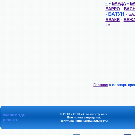
-
-
«
БАРДА
Б
-
БАРРО
БАС
-
БАТУН
-
БА
-
БВАКЕ
БЕЖ
-
»
Главная
» словарь кро
сканворды
© 2010 - 2026 «krosswordy.net».
Все права защищены.
решать
Политика конфиденциальности
.