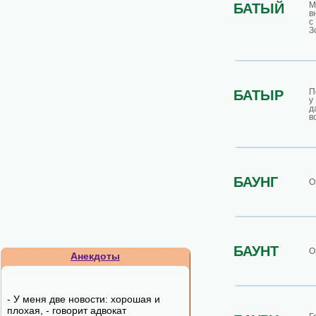
М
БАТЫЙ
в
с
З
П
БАТЫР
у
д
в
БАУНГ
О
БАУНТ
О
Анекдоты
- У меня две новости: хорошая и
плохая, - говорит адвокат