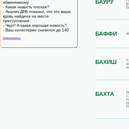
Г
БАУРУ
обвиняемому.
в
- Какая новость плохая?
Б
- Анализ ДНК показал, что это ваша
кровь найдена на месте
преступления.
- Черт! А какая хорошая новость?
- Ваш холестерин снизился до 140.
БАФФИ
Ж
информеры
С
БАХИШ
и
п
БАХТА
С
п
п
Е