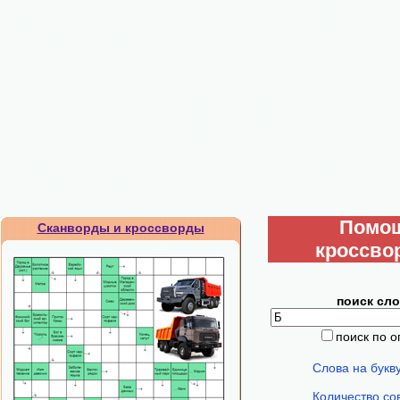
Помо
Сканворды и кроссворды
кроссво
поиск сло
поиск по 
Слова на букв
Количество со