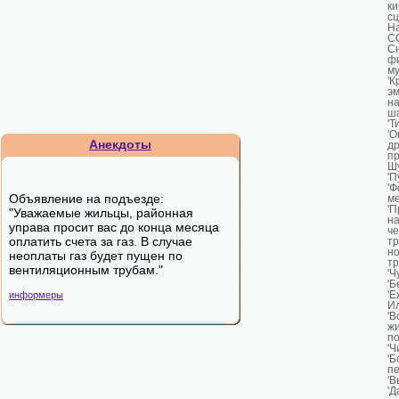
к
сц
Н
С
С
ф
му
'
эм
н
ша
'
'
Анекдоты
др
п
Шу
'П
'Ф
Объявление на подъезде:
ме
'
"Уважаемые жильцы, районная
на
управа просит вас до конца месяца
че
оплатить счета за газ. В случае
т
н
неоплаты газ будет пущен по
тр
вентиляционным трубам."
'Ч
'Б
'
информеры
И
'
ж
по
'Ч
'
пе
'В
'