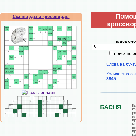
Помо
Сканворды и кроссворды
кроссво
поиск сло
поиск по 
Слова на букв
Количество со
3845
Ко
БАСНЯ
ко
р
и
п
м
в
п
ра