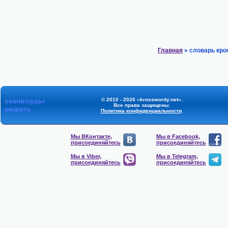
Главная
» словарь кро
сканворды
© 2010 - 2026 «krosswordy.net».
Все права защищены.
решать
Политика конфиденциальности
.
Мы ВКонтакте,
Мы в Facebook,
присоединяйтесь
присоединяйтесь
Мы в Viber,
Мы в Telegram,
присоединяйтесь
присоединяйтесь