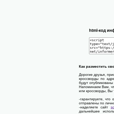
html-код ин
Как разместить св
Дорогие друзья, при
кроссворды по адр
будут опубликованы 
Напоминаем Вам, чт
или кроссворды, Вы
-гарантируете, что
отправлены по личн
-наделяете сайт
s
дальнейшее исполь