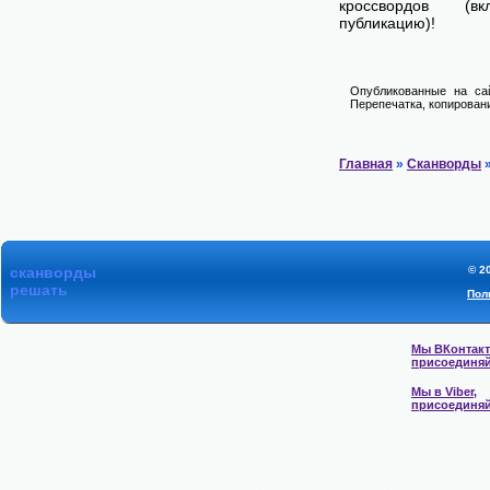
кроссвордов (в
публикацию)!
Опубликованные на сай
Перепечатка, копировани
Главная
»
Сканворды
»
сканворды
© 2
решать
Пол
Мы ВКонтакт
присоединяй
Мы в Viber,
присоединяй