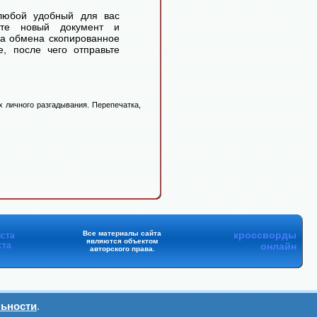
любой удобный для вас
айте новый документ и
ра обмена скопированное
, после чего отправьте
 личного разгадывания. Перепечатка,
Все материалы сайта
кроссворды
ста
являются объектом
ста
онлайн
авторского права.
ьности
.