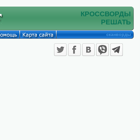
КРОССВОРДЫ
РЕШАТЬ
сканворды