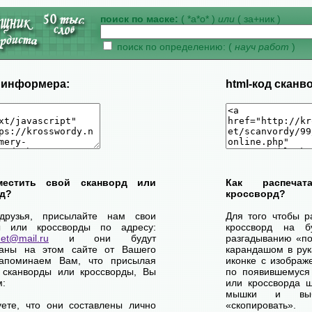
поиск по маске:
( *а*о* )
или
( за+ник )
поиск по определению: (
науч работ
)
д информера:
html-код сканв
местить свой сканворд или
Как распеча
д?
кроссворд?
друзья, присылайте нам свои
Для того чтобы р
ы или кроссворды по адресу:
кроссворд на б
net@mail.ru
и они будут
разгадыванию «по-
ваны на этом сайте от Вашего
карандашом в рук
апоминаем Вам, что присылая
иконке с изображ
 сканворды или кроссворды, Вы
по появившемуся
м:
или кроссворда щ
мышки и выб
уете, что они составлены лично
«скопировать».