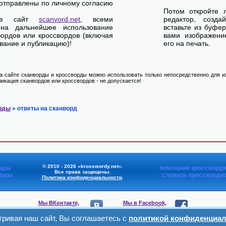
отправлены по личному согласию
Потом откройте 
ете сайт
scanvord.net
, всеми
редактор, созд
на дальнейшее использование
вставьте из буфе
вордов или кроссвордов (включая
вами изображение
вание и публикацию)!
его на печать.
 сайте сканворды и кроссворды можно использовать только непосредственно для их
икация сканвордов или кроссвордов - не допускается!
рды
» ответы на сканворд
© 2010 - 2026 «krosswordy.net».
рды
помощник кроссворди
Все права защищены.
орды
словарь кроссворди
Политика конфиденциальности
.
Мы ВКонтакте,
Мы в Facebook,
присоединяйтесь
присоединяйтесь
ривая наш сайт, Вы соглашаетесь с
политикой конфиденциал
Мы в Viber,
Мы в Telegram,