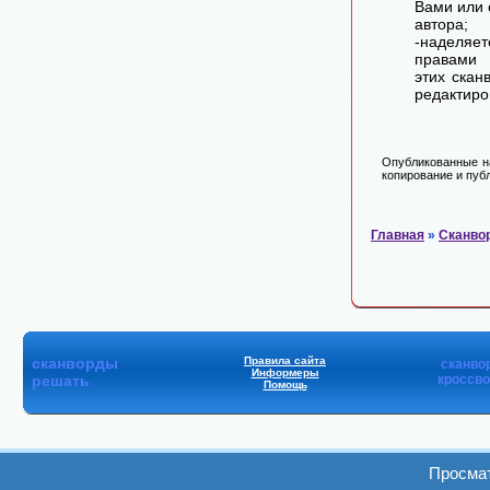
Вами или 
автора;
-наделя
правами 
этих скан
редактиро
Опубликованные на
копирование и публ
Главная
»
Сканво
сканворды
Правила сайта
сканво
Информеры
решать
кроссв
Помощь
Просмат