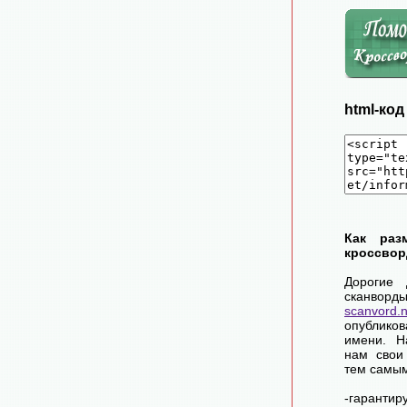
html-ко
Как раз
кроссвор
Дорогие 
сканворд
scanvord.
опублико
имени. Н
нам свои
тем самы
-гарантир