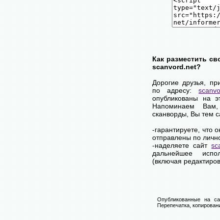
Как разместить св
scanvord.net?
Дорогие друзья, пр
по адресу:
scanvo
опубликованы на э
Напоминаем Вам
сканворды, Вы тем 
-гарантируете, что 
отправлены по личн
-наделяете сайт
sc
дальнейшее испол
(включая редактиров
Опубликованные на са
Перепечатка, копировани