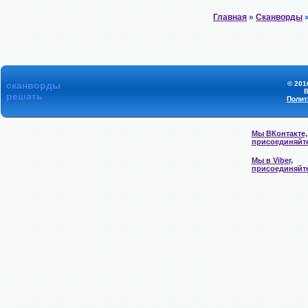
Главная
»
Сканворды
»
сканворды
© 201
В
решать
Полит
Мы ВКонтакте,
присоединяйт
Мы в Viber,
присоединяйт