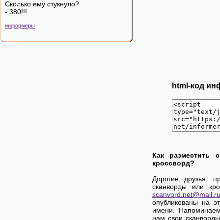
Сколько ему стукнуло?
- 380!!!
информеры
html-код ин
Как разместить 
кроссворд?
Дорогие друзья, п
сканворды или кро
scanvord.net@mail.r
опубликованы на э
имени. Напоминаем
нам свои сканворды