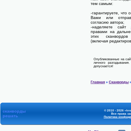
тем самым:
-гарантируете, что 
Вами или отпра
согласию автора;
-наделяете сайт
правами на дальне
этих сканвордов
(включая редактиров
Опубликованные на сай
личного разгадывания
допускается!
Главная
»
Сканворды
»
сканворды
© 2010 - 2026 «kr
Все права з
решать
Политика конфид