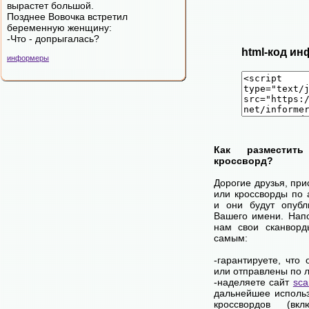
вырастет большой.
Позднее Вовочка встретил
беременную женщину:
-Что - допрыгалась?
html-код ин
информеры
Как разместит
кроссворд?
Дорогие друзья, пр
или кроссворды по 
и они будут опубл
Вашего имени. Нап
нам свои сканворд
самым:
-гарантируете, что
или отправлены по 
-наделяете сайт
sca
дальнейшее использ
кроссвордов (вк