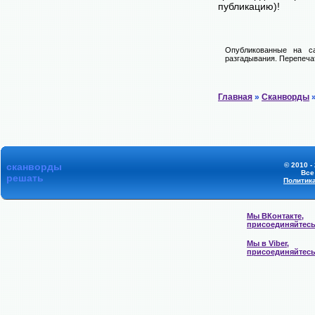
публикацию)!
Опубликованные на са
разгадывания. Перепечат
Главная
»
Сканворды
»
сканворды
© 2010 -
Все
решать
Политик
Мы ВКонтакте,
присоединяйтес
Мы в Viber,
присоединяйтес