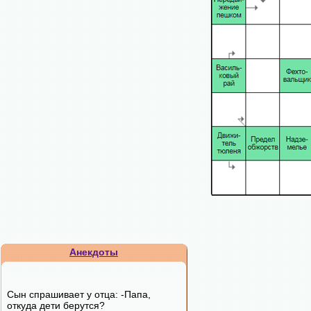
Анекдоты
Сын спрашивает у отца: -Папа,
откуда дети берутся?