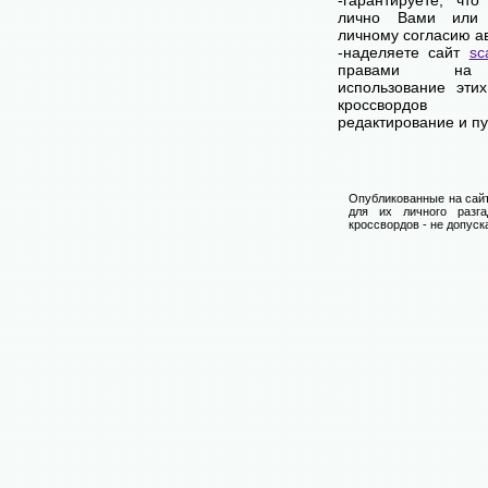
-гарантируете, чт
лично Вами или 
личному согласию а
-наделяете сайт
sc
правами на 
использование эти
кроссвордо
редактирование и п
Опубликованные на сайт
для их личного разга
кроссвордов - не допуск