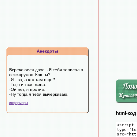
Анекдоты
Всречаюеся двое. -Я тебя записал в
секс-кружок. Как ты?
-Я - за, а кто там еще?
-Ты,я и твоя жена.
-Ой нет, я против.
-Ну тогда я тебя вычеркиваю.
информеры
html-ко