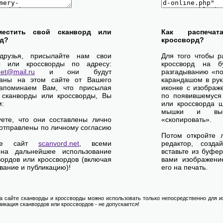
местить свой сканворд или
Как распеча
д?
кроссворд?
друзья, присылайте нам свои
Для того чтобы р
ы или кроссворды по адресу:
кроссворд на б
net@mail.ru
и они будут
разгадыванию «по-
ваны на этом сайте от Вашего
карандашом в рук
апоминаем Вам, что присылая
иконке с изображ
 сканворды или кроссворды, Вы
по появившемуся
м:
или кроссворда щ
мышки и выб
уете, что они составлены лично
«скопировать».
отправлены по личному согласию
Потом откройте 
ете сайт
scanvord.net
, всеми
редактор, созд
на дальнейшее использование
вставьте из буфе
вордов или кроссвордов (включая
вами изображение
вание и публикацию)!
его на печать.
 сайте сканворды и кроссворды можно использовать только непосредственно для их
икация сканвордов или кроссвордов - не допускается!