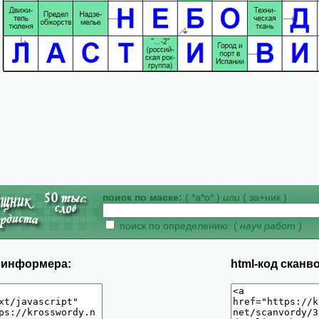
поиск по маске:
( *а*о* )
или
( за+ник )
поиск по определению: (
науч работ
)
д информера:
html-код сканв