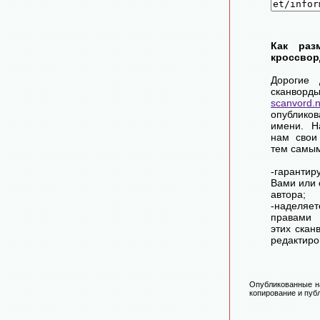
Как раз
кроссвор
Дорогие 
сканворд
scanvord.
опублико
имени. Н
нам свои
тем самы
-гарантир
Вами или 
автора;
-наделя
правами 
этих скан
редактиро
Опубликованные на
копирование и публ