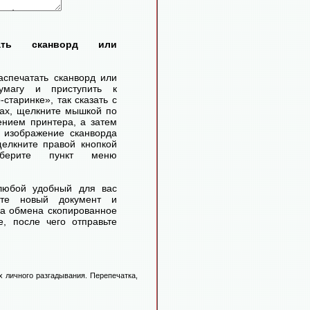
тать сканворд или
аспечатать сканворд или
умагу и приступить к
старинке», так сказать с
ах, щелкните мышкой по
ением принтера, а затем
 изображение сканворда
елкните правой кнопкой
ерите пункт меню
любой удобный для вас
айте новый документ и
ра обмена скопированное
, после чего отправьте
 личного разгадывания. Перепечатка,