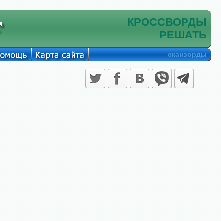
КРОССВОРДЫ
РЕШАТЬ
сканворды