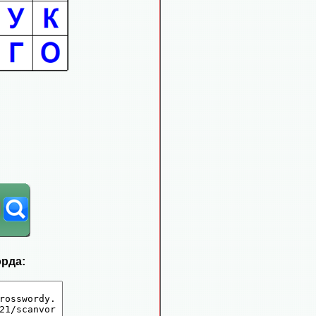
орда: