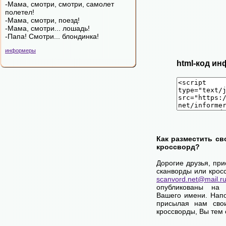
-Мама, смотри, смотри, самолет
полетел!
-Мама, смотри, поезд!
-Мама, смотри... лошадь!
-Папа! Смотри... блондинка!
информеры
html-код ин
Как разместить св
кроссворд?
Дорогие друзья, пр
сканворды или крос
scanvord.net@mail.r
опубликованы на
Вашего имени. Нап
присылая нам сво
кроссворды, Вы тем