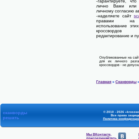
-гарантируете, чт
лично Вами или 
личному согласию а
-наделяете сайт
sc
правами на 
использование эти
кроссвордо
редактирование и п
Опубликованные на сайт
для их личного разга
кроссвордов - не допуск
Главная
»
Сканворды
»
сканворды
© 2010 - 2026 «krosswo
Все права защищ
решать
Политика конфиденци
Мы ВКонтакте,
присоединяйтесь