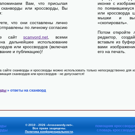
апоминаем Вам, что присылая
иконке с изображ
 сканворды или кроссворды, Вы
по появившемуся
м:
или кроссворда щ
мышки и выб
уете, что они составлены лично
«скопировать».
отправлены по личному согласию
Потом откройте 
ете сайт
scanvord.net
, всеми
редактор, созд
на дальнейшее использование
вставьте из буфе
вордов или кроссвордов (включая
вами изображение
вание и публикацию)!
его на печать.
 сайте сканворды и кроссворды можно использовать только непосредственно для их
икация сканвордов или кроссвордов - не допускается!
рды
» ответы на сканворд
© 2010 - 2026 «krosswordy.net».
рды
помощник кроссворди
Все права защищены.
орды
словарь кроссворди
Политика конфиденциальности
.