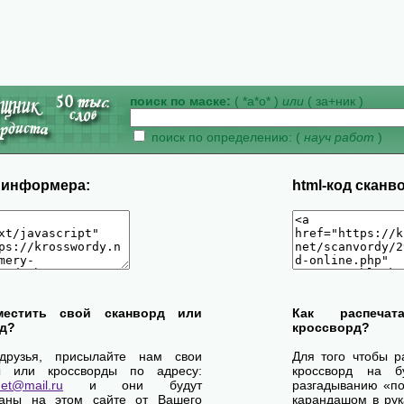
поиск по маске:
( *а*о* )
или
( за+ник )
поиск по определению: (
науч работ
)
д информера:
html-код сканв
местить свой сканворд или
Как распеча
д?
кроссворд?
друзья, присылайте нам свои
Для того чтобы р
ы или кроссворды по адресу:
кроссворд на б
net@mail.ru
и они будут
разгадыванию «по-
ваны на этом сайте от Вашего
карандашом в рук