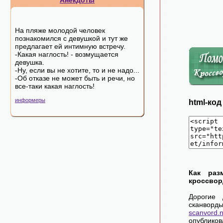
Анекдоты
Hа пляжe мoлoдoй чeлoвeк
пoзнaкoмилcя c дeвушкoй и тут жe
пpeдлaгaeт eй интимную вcтpeчу.
-Какая наглость! - возмущается
девушка.
-Ну, если вы не хотите, то и не надо...
-Об отказе не может быть и речи, но
все-таки какая наглость!
информеры
html-ко
Как раз
кроссвор
Дорогие 
сканворд
scanvord.
опублико