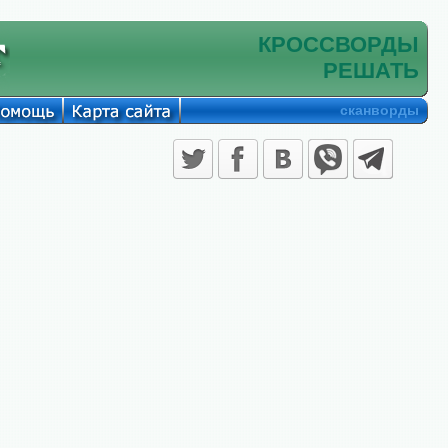
КРОССВОРДЫ
РЕШАТЬ
сканворды