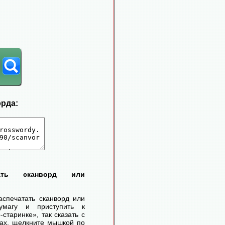
орда:
тать сканворд или
аспечатать сканворд или
умагу и приступить к
старинке», так сказать с
ах, щелкните мышкой по