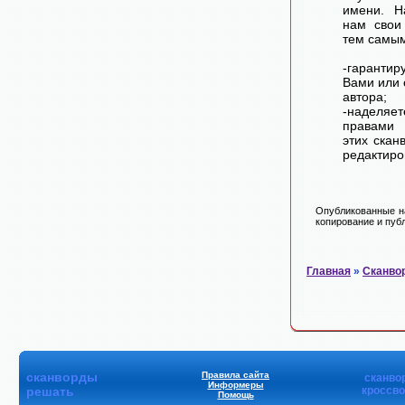
имени. Н
нам свои
тем самы
-гарантир
Вами или 
автора;
-наделя
правами 
этих скан
редактиро
Опубликованные на
копирование и публ
Главная
»
Сканво
сканворды
Правила сайта
сканво
Информеры
решать
кроссв
Помощь