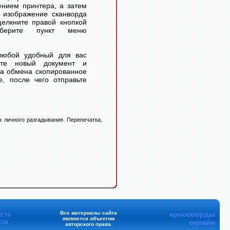
ением принтера, а затем
 изображение сканворда
елкните правой кнопкой
ерите пункт меню
любой удобный для вас
айте новый документ и
ра обмена скопированное
, после чего отправьте
 личного разгадывания. Перепечатка,
Все материалы сайта
кроссворды
ста
являются объектом
ста
онлайн
авторского права.