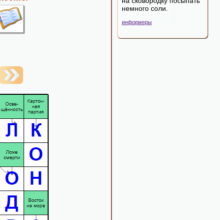
на сковородку посыпать
немного соли.
информеры