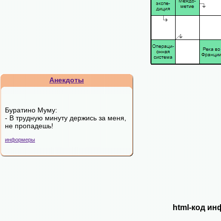
Анекдоты
Буратино Муму:
- В трудную минуту держись за меня,
не пропадешь!
информеры
html-код ин