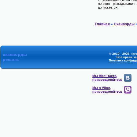
Опубликованные на сай
личного разгадывания
допускается!
Главная
»
Сканворды
»
сканворды
© 2010 - 2026 «kr
Все права з
решать
Политика конфид
Мы ВКонтакте,
присоединяйтесь
Мы в Viber,
присоединяйтесь