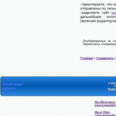
-гарантируете, что 
отправлены по личн
-наделяете сайт
sc
дальнейшее испол
(включая редактиров
Опубликованные на са
Перепечатка, копировани
Главная
»
Сканворды
»
сканворды
© 201
В
решать
Полит
Мы ВКонтакте,
присоединяйт
Мы в Viber,
присоединяйт