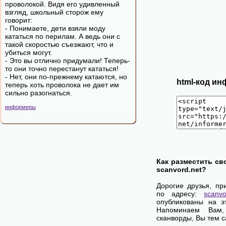
проволокой. Видя его удивленный
взгляд, школьный сторож ему
говорит:
- Понимаете, дети взяли моду
кататься по перилам. А ведь они с
такой скоростью съезжают, что и
убиться могут.
- Это вы отлично придумали! Теперь-
то они точно перестанут кататься!
- Нет, они по-прежнему катаются, но
html-код ин
теперь хоть проволока не дает им
сильно разогнаться.
информеры
Как разместить св
scanvord.net?
Дорогие друзья, пр
по адресу:
scanvo
опубликованы на э
Напоминаем Вам
сканворды, Вы тем 