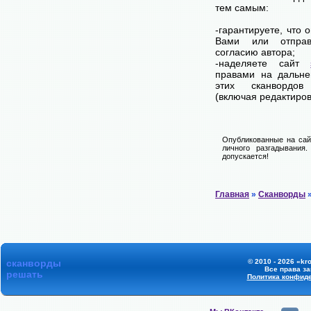
тем самым:
-гарантируете, что 
Вами или отпра
согласию автора;
-наделяете сайт
правами на дальне
этих сканвордов
(включая редактиров
Опубликованные на сай
личного разгадывания
допускается!
Главная
»
Сканворды
»
сканворды
© 2010 - 2026 «kr
Все права з
решать
Политика конфид