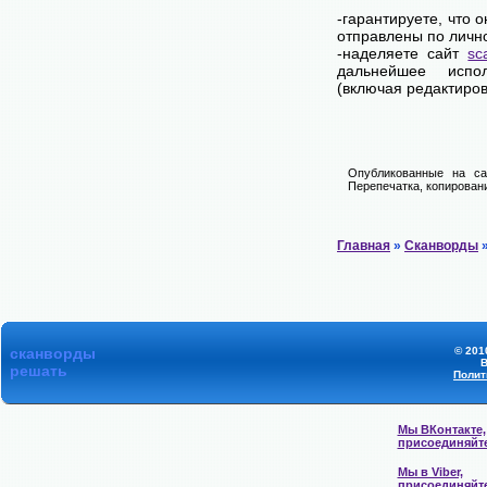
-гарантируете, что 
отправлены по личн
-наделяете сайт
sc
дальнейшее испол
(включая редактиров
Опубликованные на са
Перепечатка, копировани
Главная
»
Сканворды
»
сканворды
© 201
В
решать
Полит
Мы ВКонтакте,
присоединяйт
Мы в Viber,
присоединяйт