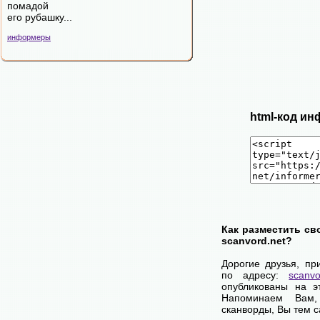
помадой
его рубашку...
информеры
html-код ин
Как разместить св
scanvord.net?
Дорогие друзья, пр
по адресу:
scanvo
опубликованы на э
Напоминаем Вам
сканворды, Вы тем 