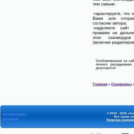
тем самым:
-гарантируете, что 
Вами или отпра
согласию автора;
-наделяете сайт
правами на дальне
этих сканвордов
(включая редактиров
Опубликованные на сай
личного разгадывания
допускается!
Главная
»
Сканворды
»
сканворды
© 2010 - 2026 «kr
Все права з
решать
Политика конфид