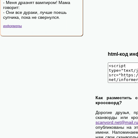
- Меня дразнят вампиром! Мама
говорит:
- Они все дураки, лучше поешь
супчика, пока не свернулся.
информеры
html-код ин
Как разместить 
кроссворд?
Дорогие друзья, п
сканворды или кро
scanvord.net@mail.r
опубликованы на э
имени. Напоминаем
нам свои сканворды