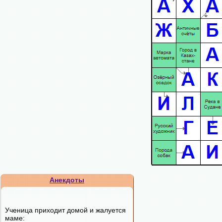
Анекдоты
Ученица приходит домой и жалуется
маме: