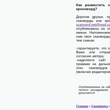
Как разместить 
кроссворд?
Дорогие друзья, п
сканворды или кро
scanvord.net@mail.r
опубликованы на э
имени. Напоминаем
нам свои сканворды
тем самым:
-гарантируете, что 
Вами или отпра
согласию автора;
-наделяете сай
правами на дальне
этих сканвордов
(включая редактиров
Опубликованные на сай
личного разгадывания
допускается!
Главная
»
Сканворды
»