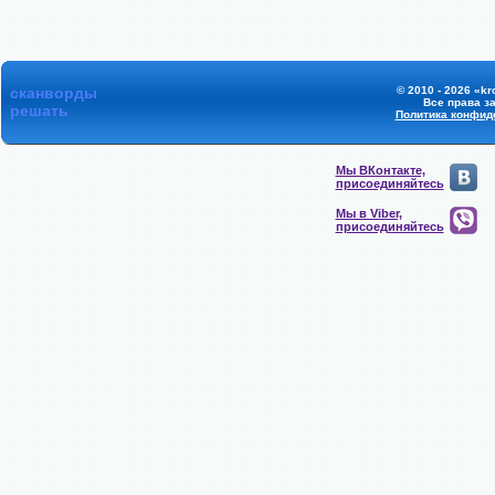
сканворды
© 2010 - 2026 «kr
Все права з
решать
Политика конфид
Мы ВКонтакте,
присоединяйтесь
Мы в Viber,
присоединяйтесь