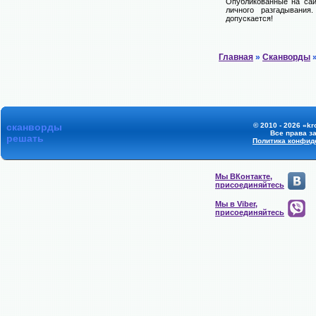
Опубликованные на сай
личного разгадывания
допускается!
Главная
»
Сканворды
»
сканворды
© 2010 - 2026 «kr
Все права з
решать
Политика конфид
Мы ВКонтакте,
присоединяйтесь
Мы в Viber,
присоединяйтесь