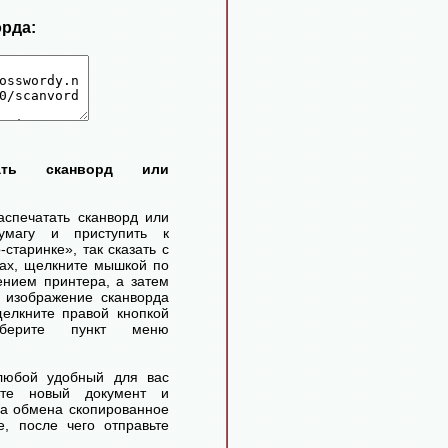
орда:
тать сканворд или
аспечатать сканворд или
умагу и приступить к
старинке», так сказать с
ах, щелкните мышкой по
ением принтера, а затем
 изображение сканворда
елкните правой кнопкой
ерите пункт меню
любой удобный для вас
айте новый документ и
ра обмена скопированное
, после чего отправьте