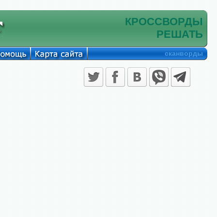
КРОССВОРДЫ
РЕШАТЬ
сканворды