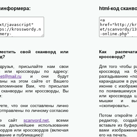
д информера:
html-код сканв
местить свой сканворд или
Как распеча
д?
кроссворд?
друзья, присылайте нам свои
Для того чтобы р
ы или кроссворды по адресу:
кроссворд на б
net@mail.ru
и они будут
разгадыванию «по-
ваны на этом сайте от Вашего
карандашом в рук
апоминаем Вам, что присылая
иконке с изображ
 сканворды или кроссворды, Вы
по появившемуся
м:
или кроссворда щ
мышки и выб
уете, что они составлены лично
«скопировать».
отправлены по личному согласию
Потом откройте 
ете сайт
scanvord.net
, всеми
редактор, созд
на дальнейшее использование
вставьте из буфе
вордов или кроссвордов (включая
вами изображение
вание и публикацию)!
его на печать.