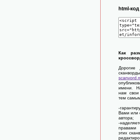
html-ко
Как раз
кроссвор
Дорогие 
сканворд
scanvord.
опублико
имени. Н
нам свои
тем самы
-гарантир
Вами или 
автора;
-наделя
правами 
этих скан
редактиро