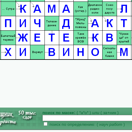
поиск по маске:
( *а*о* )
или
( за+ник )
поиск по определению: (
науч работ
)