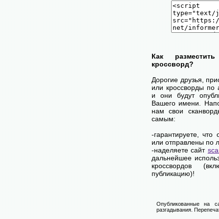
Как разместит
кроссворд?
Дорогие друзья, пр
или кроссворды по 
и они будут опубл
Вашего имени. Нап
нам свои сканворд
самым:
-гарантируете, что
или отправлены по 
-наделяете сайт
sca
дальнейшее использ
кроссвордов (вк
публикацию)!
Опубликованные на са
разгадывания. Перепечат