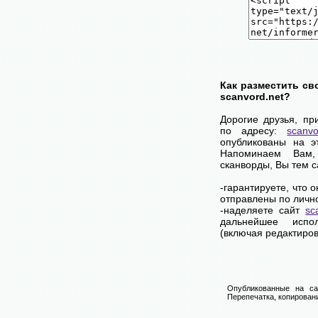
Как разместить св
scanvord.net?
Дорогие друзья, пр
по адресу:
scanvo
опубликованы на э
Напоминаем Вам
сканворды, Вы тем 
-гарантируете, что 
отправлены по личн
-наделяете сайт
sc
дальнейшее испол
(включая редактиров
Опубликованные на са
Перепечатка, копировани