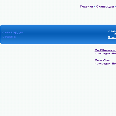
Главная
»
Сканворды
»
сканворды
© 201
В
решать
Полит
Мы ВКонтакте,
присоединяйт
Мы в Viber,
присоединяйт