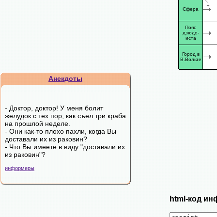
Сфера
Пояс
дзюдо-
иста
Город в
В.Вольте
Анекдоты
- Доктор, доктор! У меня болит
желудок с тех пор, как съел три краба
на прошлой неделе.
- Они как-то плохо пахли, когда Вы
доставали их из раковин?
- Что Вы имеете в виду "доставали их
из раковин"?
информеры
html-код ин