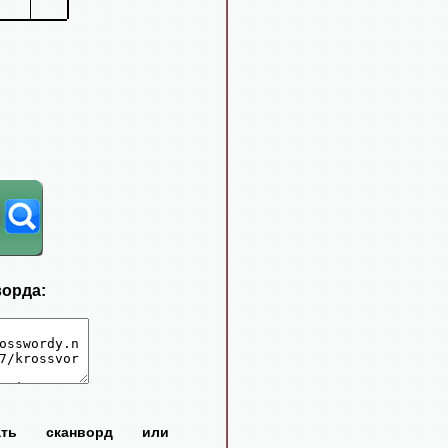
ворда:
тать сканворд или