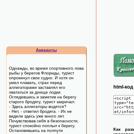
Анекдоты
Однажды, во время спортивного лова
рыбы у берегов Флориды, турист
опрокинул свое судно. И хотя он
умел плавать, страх перед
html-ко
аллигаторами заставлял его
хвататься за днище лодки.
Оглядевшись и заметив на берегу
старого бродягу, турист закричал:
- Здесь аллигаторы водятся?
- Нет, - ответил бродяга. - Их не
видели здесь уже много лет.
Почувствовав себя в безопасности,
турист спокойно поплыл к берегу.
Как раз
Остановившись на полпути