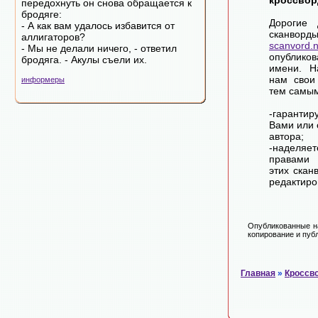
кроссвор
передохнуть он снова обращается к
бродяге:
Дорогие 
- А как вам удалось избавится от
сканворд
аллигаторов?
scanvord.
- Мы не делали ничего, - ответил
опублико
бродяга. - Акулы съели их.
имени. Н
нам свои
информеры
тем самы
-гарантир
Вами или 
автора;
-наделя
правами 
этих скан
редактиро
Опубликованные на
копирование и публ
Главная
»
Кроссв