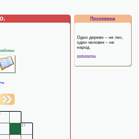
о.
Пословица
Одно дерево – не лес,
один человек – не
народ.
информеры
Т"