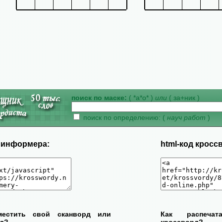
поиск по маске:
( *а*о* )
или
( за+ник )
поиск по определению: (
науч работ
)
д информера:
html-код кросс
местить свой сканворд или
Как распеча