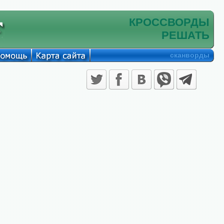
КРОССВОРДЫ
РЕШАТЬ
сканворды