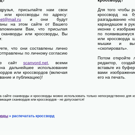
д?
кроссворд?
друзья, присылайте нам свои
Для того чтобы р
ы или кроссворды по адресу:
кроссворд на б
net@mail.ru
и они будут
разгадыванию «по-
ваны на этом сайте от Вашего
карандашом в рук
апоминаем Вам, что присылая
иконке с изображ
 сканворды или кроссворды, Вы
по появившемуся
м:
или кроссворда щ
мышки и выб
уете, что они составлены лично
«скопировать».
отправлены по личному согласию
Потом откройте 
ете сайт
scanvord.net
, всеми
редактор, созд
на дальнейшее использование
вставьте из буфе
вордов или кроссвордов (включая
вами изображение
вание и публикацию)!
его на печать.
 сайте сканворды и кроссворды можно использовать только непосредственно для их
икация сканвордов или кроссвордов - не допускается!
орды
» распечатать кроссворд