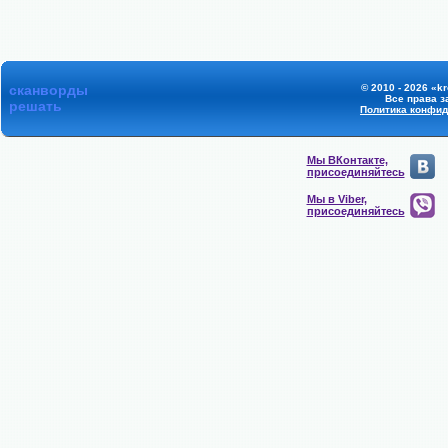
сканворды
© 2010 - 2026 «k
Все права 
решать
Политика конфи
Мы ВКонтакте,
присоединяйтесь
Мы в Viber,
присоединяйтесь