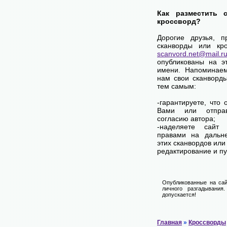
Как разместить 
кроссворд?
Дорогие друзья, 
сканворды или кр
scanvord.net@mail.r
опубликованы на э
имени. Напоминае
нам свои сканворд
тем самым:
-гарантируете, что
Вами или отпра
согласию автора;
-наделяете сай
правами на дальн
этих сканвордов или
редактирование и п
Опубликованные на сай
личного разгадывания
допускается!
Главная
»
Кроссворды