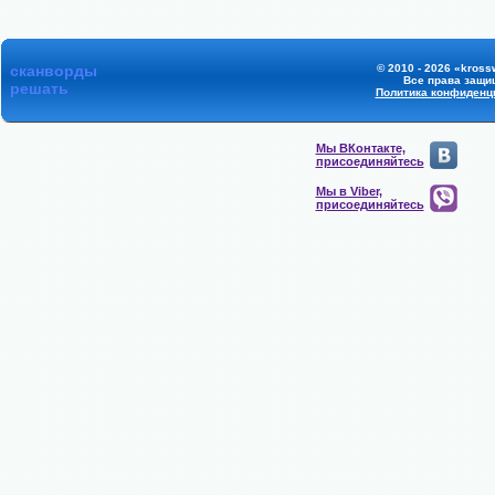
сканворды
© 2010 - 2026 «kross
Все права защи
решать
Политика конфиденц
Мы ВКонтакте,
присоединяйтесь
Мы в Viber,
присоединяйтесь