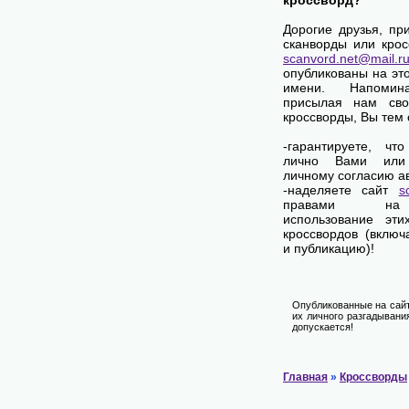
кроссворд?
Дорогие друзья, пр
сканворды или крос
scanvord.net@mail.r
опубликованы на эт
имени. Напоми
присылая нам сво
кроссворды, Вы тем
-гарантируете, чт
лично Вами или
личному согласию а
-наделяете сайт
s
правами на
использование эти
кроссвордов (включ
и публикацию)!
Опубликованные на сайт
их личного разгадывани
допускается!
Главная
»
Кроссворды