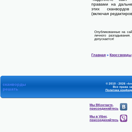
правами на дальне
этих сканвордов
(включая редактиров
Опубликованные на сай
личного разгадывания
допускается!
Главная
»
Кроссворды
сканворды
© 2010 - 2026 «kr
Все права з
решать
Политика конфид
Мы ВКонтакте,
присоединяйтесь
Мы в Viber,
присоединяйтесь