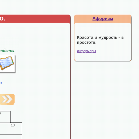
о.
Афоризм
Красота и мудрость - в
простоте.
информеры
"