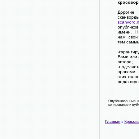
кроссвор
Дорогие 
сканворд
scanvord.
опублико
имени. Н
нам свои
тем самы
-гарантир
Вами или 
автора;
-наделя
правами 
этих скан
редактиро
Опубликованные на
копирование и публ
Главная
»
Кроссв