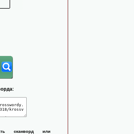
ворда:
тать сканворд или