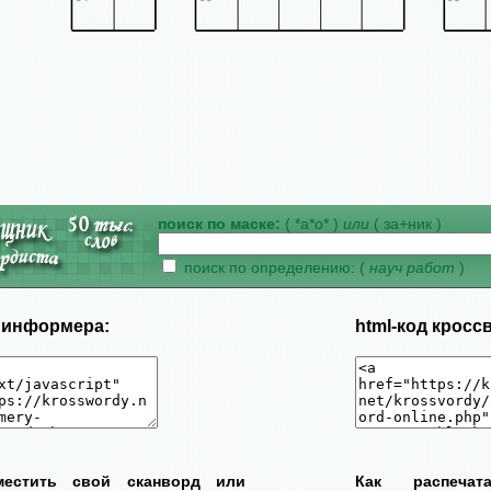
поиск по маске:
( *а*о* )
или
( за+ник )
поиск по определению: (
науч работ
)
д информера:
html-код кросс
местить свой сканворд или
Как распеча