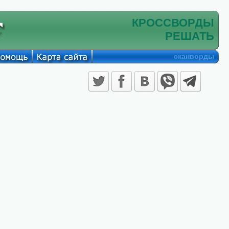
КРОССВОРДЫ
РЕШАТЬ
сканворды