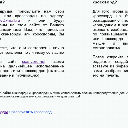
д?
кроссворд?
друзья, присылайте нам свои
Для того чтобы р
ы или кроссворды по адресу:
кроссворд на б
net@mail.ru
и они будут
разгадыванию «по-
ваны на этом сайте от Вашего
карандашом в рук
апоминаем Вам, что присылая
иконке с изображ
 сканворды или кроссворды, Вы
по появившемуся
м:
или кроссворда щ
мышки и выб
уете, что они составлены лично
«скопировать».
отправлены по личному согласию
Потом откройте 
ете сайт
scanvord.net
, всеми
редактор, созд
на дальнейшее использование
вставьте из буфе
вордов или кроссвордов (включая
вами изображение
вание и публикацию)!
его на печать.
 сайте сканворды и кроссворды можно использовать только непосредственно для их
икация сканвордов или кроссвордов - не допускается!
орды
» распечатать кроссворд