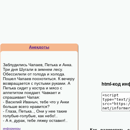
Анекдоты
Заблудились Чапаев, Петька и Анка.
Три дня Шугали в зимнем лесу.
Обессилили от голода и холода.
Пошел Чапаев поохотиться. К вечеру
возвращается с пустыми руками. А
html-код ин
Петька сидит у костра и мясо с
аппетитом поедает. Чавкает и
спрашивает Чапая:
- Василий Иваныч, тебе что у Анки
больше всего нравится?
- Глаза, Петька.., Они у нее такие
голубые-голубые, как небо!..
- А я, дурак, тебе ляжку оставил!..
информеры
Как разместить 