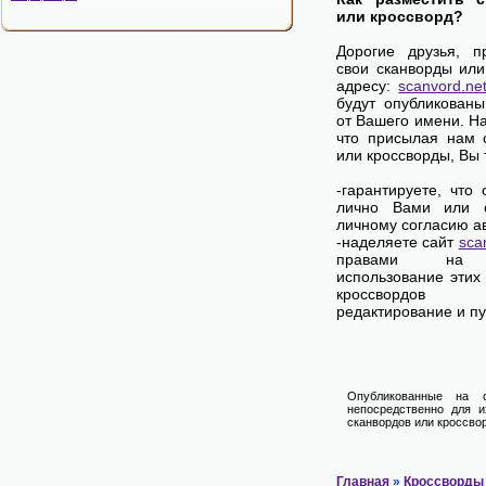
или кроссворд?
Дорогие друзья, п
свои сканворды или
адресу:
scanvord.ne
будут опубликованы
от Вашего имени. Н
что присылая нам 
или кроссворды, Вы
-гарантируете, что
лично Вами или 
личному согласию а
-наделяете сайт
sca
правами на 
использование этих
кроссвордов
редактирование и п
Опубликованные на 
непосредственно для и
сканвордов или кроссвор
Главная
»
Кроссворды