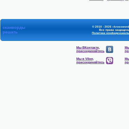
сканворды
© 2010 - 2026 «krossword
Все права защищен
решать
Политика конфиденциал
Мы ВКонтакте,
Мы
присоединяйтесь
пр
Мы в Viber,
Мы
присоединяйтесь
пр