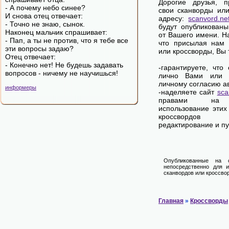
Дорогие друзья, 
- А почему небо синее?
свои сканворды ил
И снова отец отвечает:
адресу:
scanvord.ne
- Точно не знаю, сынок.
будут опубликован
Наконец мальчик спрашивает:
от Вашего имени. 
- Пап, а ты не против, что я тебе все
что присылая нам 
эти вопросы задаю?
или кроссворды, Вы
Отец отвечает:
- Конечно нет! Не будешь задавать
-гарантируете, что
вопросов - ничему не научишься!
лично Вами или 
личному согласию а
информеры
-наделяете сайт
sca
правами на 
использование этих
кроссвордов
редактирование и п
Опубликованные на 
непосредственно для и
сканвордов или кроссвор
Главная
»
Кроссворды