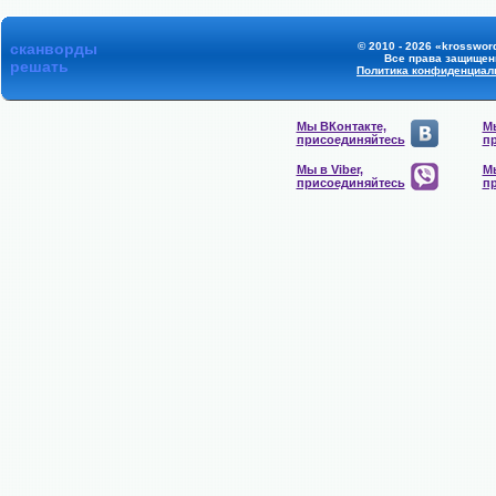
сканворды
© 2010 - 2026 «krossword
Все права защищен
решать
Политика конфиденциал
Мы ВКонтакте,
Мы
присоединяйтесь
п
Мы в Viber,
Мы
присоединяйтесь
п