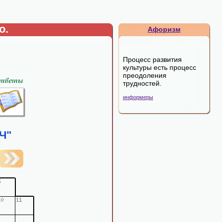
о.
Афоризм
Процесс развития
культуры есть процесс
преодоления
трудностей.
информеры
Ч"