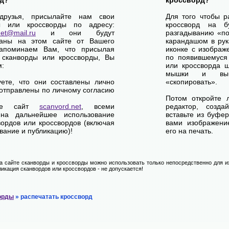
д?
кроссворд?
друзья, присылайте нам свои
Для того чтобы р
ы или кроссворды по адресу:
кроссворд на б
net@mail.ru
и они будут
разгадыванию «по-
ваны на этом сайте от Вашего
карандашом в рук
апоминаем Вам, что присылая
иконке с изображ
 сканворды или кроссворды, Вы
по появившемуся
м:
или кроссворда щ
мышки и выб
уете, что они составлены лично
«скопировать».
отправлены по личному согласию
Потом откройте 
ете сайт
scanvord.net
, всеми
редактор, созд
на дальнейшее использование
вставьте из буфе
вордов или кроссвордов (включая
вами изображение
вание и публикацию)!
его на печать.
 сайте сканворды и кроссворды можно использовать только непосредственно для их
икация сканвордов или кроссвордов - не допускается!
орды
» распечатать кроссворд