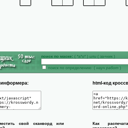
поиск по маске:
( *а*о* )
или
( за+ник )
поиск по определению: (
науч работ
)
д информера:
html-код кросс
местить свой сканворд или
Как распеча