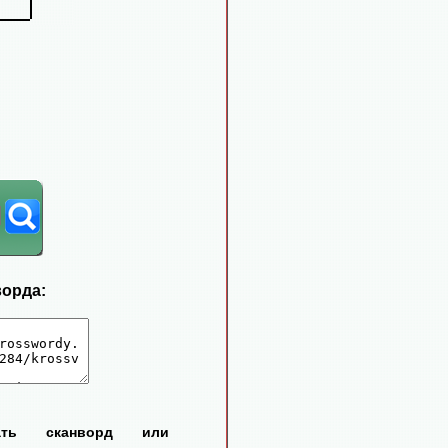
ворда:
тать сканворд или