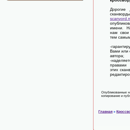
кроссвор
Дорогие 
сканворд
scanvord.
опублико
имени. Н
нам свои
тем самы
-гарантир
Вами или 
автора;
-наделя
правами 
этих скан
редактиро
Опубликованные на
копирование и публ
Главная
»
Кроссв