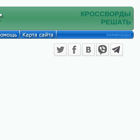
КРОССВОРДЫ
РЕШАТЬ
сканворды