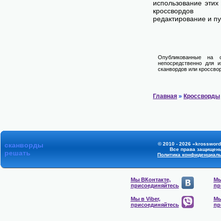
использование этих
кроссвордов
редактирование и п
Опубликованные на 
непосредственно для и
сканвордов или кроссвор
Главная
»
Кроссворды
сканворды
© 2010 - 2026 «krossword
Все права защищен
решать
Политика конфиденциал
Мы ВКонтакте,
Мы
присоединяйтесь
пр
Мы в Viber,
Мы
присоединяйтесь
пр