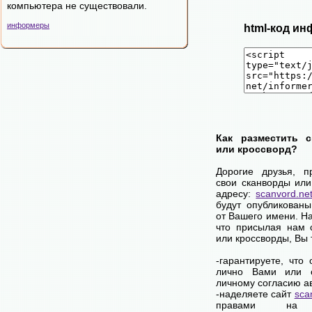
компьютера не существовали.
информеры
html-код ин
Как разместить 
или кроссворд?
Дорогие друзья, п
свои сканворды или
адресу:
scanvord.ne
будут опубликованы
от Вашего имени. Н
что присылая нам 
или кроссворды, Вы
-гарантируете, что
лично Вами или 
личному согласию а
-наделяете сайт
sca
правами на 