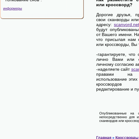
или кроссворд?
информеры
Дорогие друзья, п
свои сканворды или
адресу:
scanvord.ne
будут опубликованы
от Вашего имени. Н
что присылая нам 
или кроссворды, Вы
-гарантируете, что
лично Вами или 
личному согласию а
-наделяете сайт
sca
правами на 
использование этих
кроссвордов
редактирование и п
Опубликованные на 
непосредственно для и
сканвордов или кроссвор
Главная
»
Кроссворды