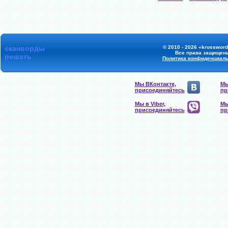
сканворды
© 2010 - 2026 «krossword
Все права защищен
решать
Политика конфиденциал
Мы ВКонтакте,
Мы
присоединяйтесь
пр
Мы в Viber,
Мы
присоединяйтесь
пр