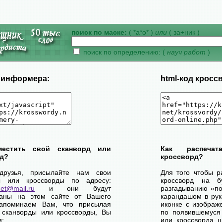
поиск по маске:
( *а*о* )
или
( за+ник )
поиск по определению: (
науч работ
)
д информера:
html-код кросс
местить свой сканворд или
Как распеча
д?
кроссворд?
друзья, присылайте нам свои
Для того чтобы р
ы или кроссворды по адресу:
кроссворд на б
net@mail.ru
и они будут
разгадыванию «по-
ваны на этом сайте от Вашего
карандашом в рук
апоминаем Вам, что присылая
иконке с изображ
 сканворды или кроссворды, Вы
по появившемуся
м:
или кроссворда щ