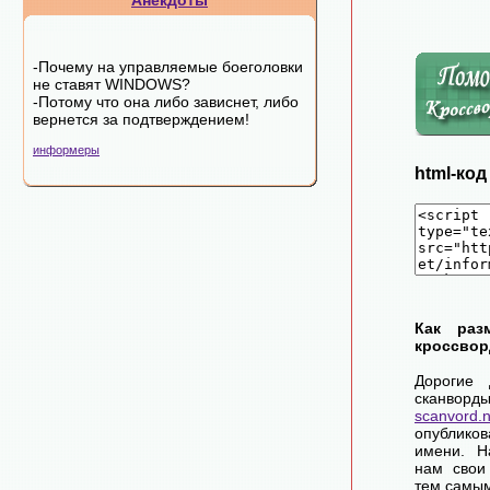
Анекдоты
-Почему на управляемые боеголовки
не ставят WINDOWS?
-Потому что она либо зависнет, либо
вернется за подтверждением!
информеры
html-ко
Как раз
кроссвор
Дорогие 
сканворд
scanvord.
опублико
имени. Н
нам свои
тем самы