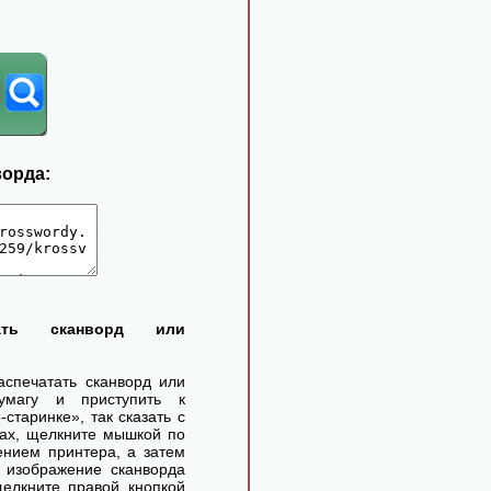
ворда:
тать сканворд или
аспечатать сканворд или
умагу и приступить к
старинке», так сказать с
ах, щелкните мышкой по
ением принтера, а затем
 изображение сканворда
елкните правой кнопкой