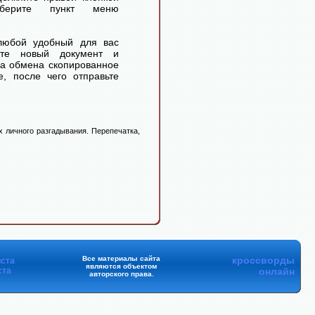
ерите пункт меню
любой удобный для вас
айте новый документ и
ра обмена скопированное
, после чего отправьте
 личного разгадывания. Перепечатка,
Все материалы сайта
кроссворды
ста
являются объектом
ста
онлайн
авторского права.