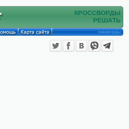
КРОССВОРДЫ
РЕШАТЬ
сканворды