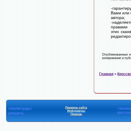
-гарантир
Вами или 
автора;
-наделя
правами 
этих скан
редактиро
Опубликованные на
копирование и публ
Главная
»
Кроссв
сканворды
Правила сайта
сканво
Информеры
решать
кроссв
Помощь