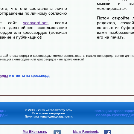
мышки и выб
уете, что они составлены лично
«скопировать».
отправлены по личному согласию
Потом откройте 
ете сайт
scanvord.net
, всеми
редактор, созд
на дальнейшее использование
вставьте из буфе
вордов или кроссвордов (включая
вами изображение
вание и публикацию)!
его на печать.
 сайте сканворды и кроссворды можно использовать только непосредственно для их
икация сканвордов или кроссвордов - не допускается!
орды
» ответы на кроссворд
© 2010 - 2026 «krosswordy.net».
рды
помощник кроссворди
Все права защищены.
орды
словарь кроссворди
Политика конфиденциальности
.
Мы ВКонтакте,
Мы в Facebook,