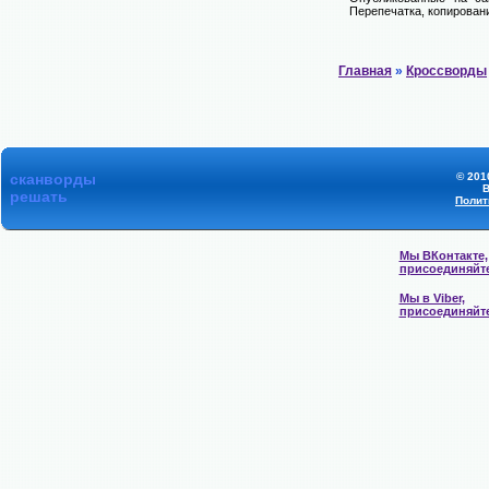
Перепечатка, копировани
Главная
»
Кроссворды
сканворды
© 201
В
решать
Полит
Мы ВКонтакте,
присоединяйт
Мы в Viber,
присоединяйт