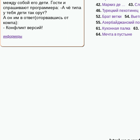
между собой его дети. Гости и
42.
Маркиз де …
43.
Сл
спрашивают программера: -А чё типа
46.
Турецкий пехотинец
у тебя дети так орут?
52.
Брат ветки
54.
Вьет
А он им в ответ(оторвавшись от
компа):
55.
Азербайджанский по
- Конфликт версий!
61.
Кухонная палка
63.
64.
Мечта в пустыне
информеры