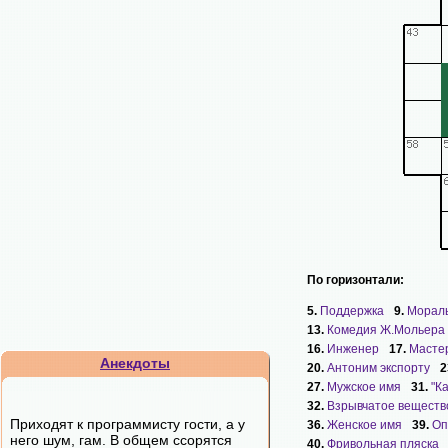
По горизонтали:
5.
Поддержка
9.
Мораль
13.
Комедия Ж.Мольера
16.
Инженер
17.
Масте
Анекдоты
20.
Антоним экспорту
2
27.
Мужское имя
31.
"К
32.
Взрывчатое веществ
Приходят к программисту гости, а у
36.
Женское имя
39.
Оп
него шум, гам. В общем ссорятся
40.
Фривольная пляска