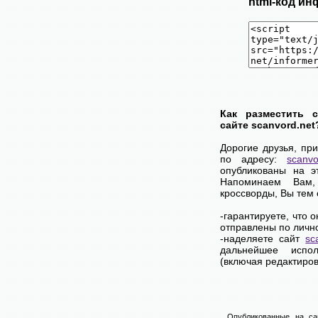
html-код ин
Как разместить 
сайте scanvord.net
Дорогие друзья, пр
по адресу:
scanvo
опубликованы на э
Напоминаем Вам
кроссворды, Вы тем
-гарантируете, что 
отправлены по личн
-наделяете сайт
sc
дальнейшее испол
(включая редактиров
Опубликованные на са