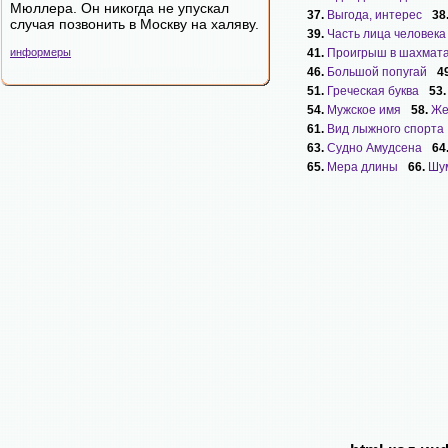
Мюллера. Он никогда не упускал
37.
Выгода, интерес
38
случая позвонить в Москву на халяву.
39.
Часть лица человека
информеры
41.
Проигрыш в шахмат
46.
Большой попугай
4
51.
Греческая буква
53
54.
Мужское имя
58.
Же
61.
Вид лыжного спорта
63.
Судно Амудсена
64
65.
Мера длины
66.
Шум