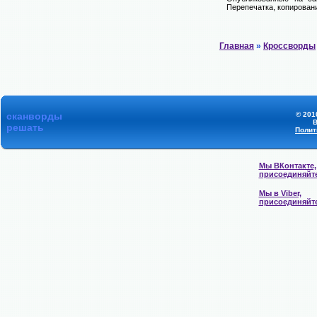
Перепечатка, копировани
Главная
»
Кроссворды
сканворды
© 201
В
решать
Полит
Мы ВКонтакте,
присоединяйт
Мы в Viber,
присоединяйт