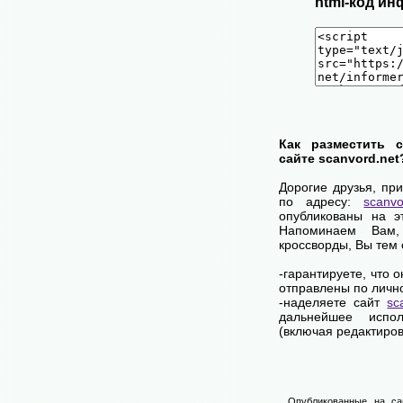
html-код ин
Как разместить 
сайте scanvord.net
Дорогие друзья, пр
по адресу:
scanvo
опубликованы на э
Напоминаем Вам
кроссворды, Вы тем
-гарантируете, что 
отправлены по личн
-наделяете сайт
sc
дальнейшее испол
(включая редактиров
Опубликованные на са