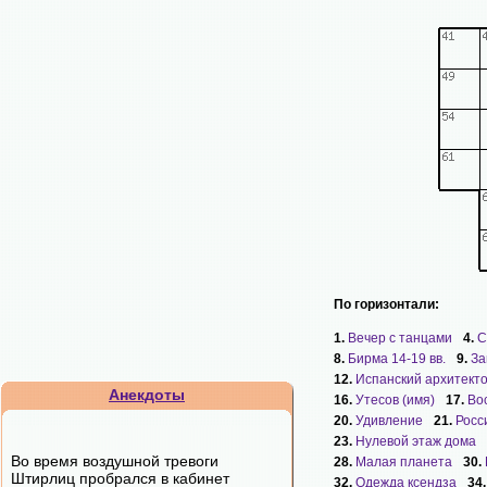
По горизонтали:
1.
Вечер с танцами
4.
С
8.
Бирма 14-19 вв.
9.
За
12.
Испанский архитект
Анекдоты
16.
Утесов (имя)
17.
Во
20.
Удивление
21.
Росс
23.
Нулевой этаж дома
Во время воздушной тревоги
28.
Малая планета
30.
Штирлиц пробрался в кабинет
32.
Одежда ксендза
34