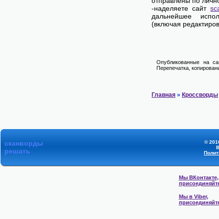
отправлены по личн
-наделяете сайт
sc
дальнейшее испол
(включая редактиров
Опубликованные на са
Перепечатка, копировани
Главная
»
Кроссворды
сканворды
© 201
В
решать
Полит
Мы ВКонтакте,
присоединяйт
Мы в Viber,
присоединяйт