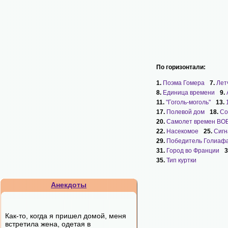
По горизонтали:
1.
Поэма Гомера
7.
Лет
8.
Единица времени
9.
11.
"Гоголь-моголь"
13.
17.
Полевой дом
18.
Со
20.
Самолет времен ВО
22.
Насекомое
25.
Сигн
29.
Победитель Голиаф
31.
Город во Франции
3
35.
Тип куртки
Анекдоты
Как-то, когда я пришел домой, меня
встретила жена, одетая в