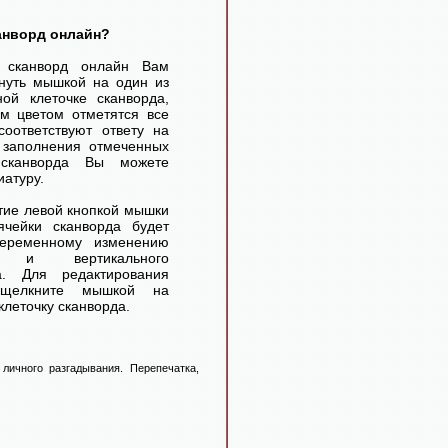
канворд онлайн?
ь сканворд онлайн Вам
нуть мышкой на один из
ой клеточке сканворда,
м цветом отметятся все
соответствуют ответу на
 заполнения отмеченных
 сканворда Вы можете
иатуру.
ие левой кнопкой мышки
чейки сканворда будет
переменному изменению
го и вертикального
а. Для редактирования
 щелкните мышкой на
леточку сканворда.
личного разгадывания. Перепечатка,