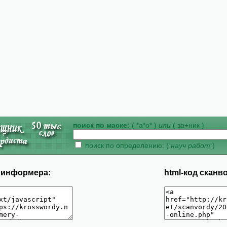
поиск по маске:
( *а*о* )
или
( за+ник )
поиск по определению: (
науч работ
)
д информера:
html-код сканв