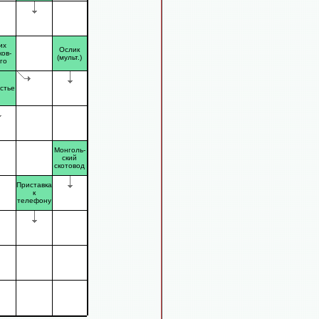
их
Ослик
ков-
(мульт.)
го
стье
Монголь-
ский
скотовод
Приставка
к
телефону