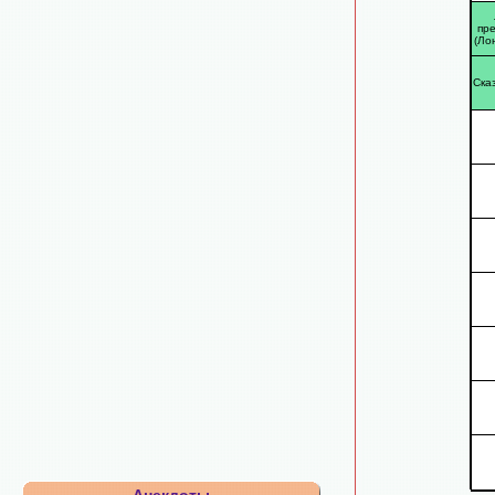
пре
(Ло
Ска