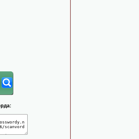
орда: