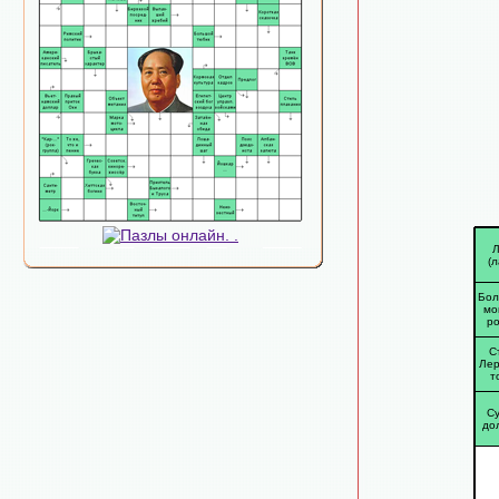
Л
(л
Бол
мо
ро
С
Лер
т
Су
до