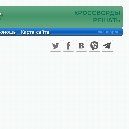
КРОССВОРДЫ
РЕШАТЬ
сканворды