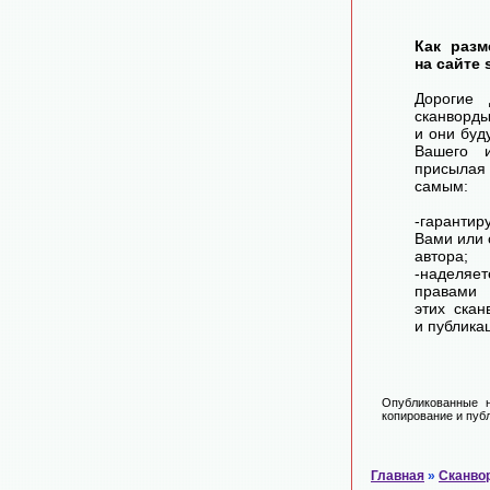
Как разм
на сайте 
Дорогие 
сканворд
и они буд
Вашего 
присылая
самым:
-гарантир
Вами или 
автора;
-наделя
правами 
этих скан
и публика
Опубликованные н
копирование и публ
Главная
»
Сканво