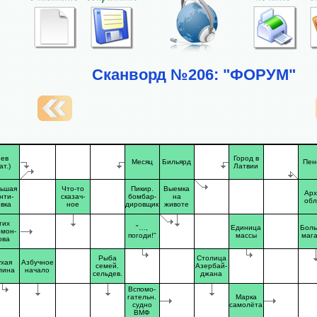
Сканворд №206: "ФОРУМ"
ев
Город в
Месяц
Бильярд
Пен
ат.)
Латвии
ьшая
Что-то
Пикир.
Выемка
Арх
нти-
сказач-
бомбар-
на
об
вка
ное
дировщик
животе
тих
"…,
Единица
Бол
мон-
погоди!"
массы
маг
ова
Рыба
Столица
хая
Азбучное
семей.
Азербай-
лина
начало
сельдев.
джана
Вспомо-
гательн.
Марка
судно
самолёта
ВМФ