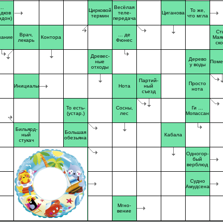
…
Весёлая
Цирковой
То же,
дков
теле-
Циганова
термин
что мгла
ндон)
передача
Ст
Врач,
… де
зание
Контора
Мая
лекарь
Фюнес
ско
Древес-
Дерево
ные
Поме
у воды
отходы
Партий-
Просто
Инициалы
Нота
ный
нота
съезд
То есть-
Сосны,
Ги …
(устар.)
лес
Мопассан
Бильярд-
Большая
ный
Кабала
обезьяна
стукач
Одногор-
бый
верблюд
Судно
Амудсена
Мгно-
вение