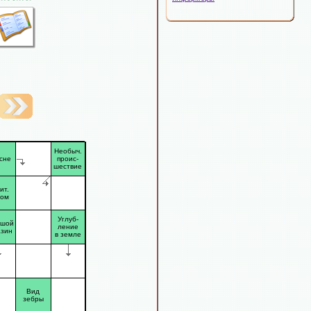
Необыч.
сне
проис-
шествие
ит.
лом
Углуб-
ьшой
ление
азин
в земле
Вид
зебры