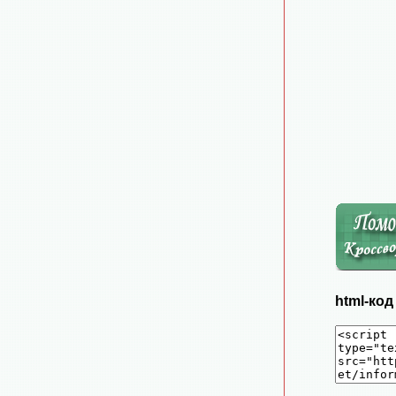
html-ко