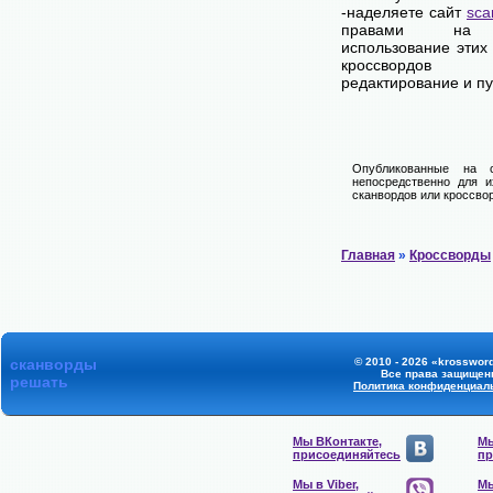
-наделяете сайт
sca
правами на 
использование этих
кроссвордов
редактирование и п
Опубликованные на 
непосредственно для и
сканвордов или кроссвор
Главная
»
Кроссворды
сканворды
© 2010 - 2026 «krossword
Все права защищен
решать
Политика конфиденциал
Мы ВКонтакте,
Мы
присоединяйтесь
пр
Мы в Viber,
Мы