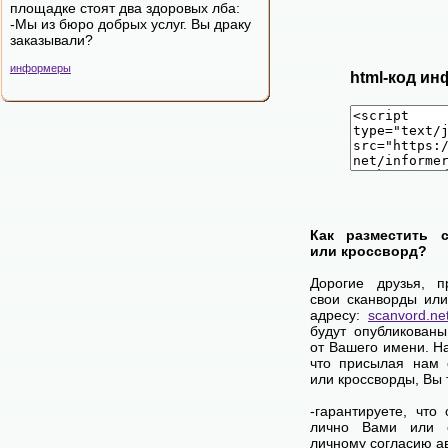
площадке стоят два здоровых лба:
-Мы из бюро добрых услуг. Вы драку
заказывали?
информеры
html-код ин
Как разместить 
или кроссворд?
Дорогие друзья, 
свои сканворды или
адресу:
scanvord.ne
будут опубликованы
от Вашего имени. Н
что присылая нам 
или кроссворды, Вы
-гарантируете, что
лично Вами или 
личному согласию а