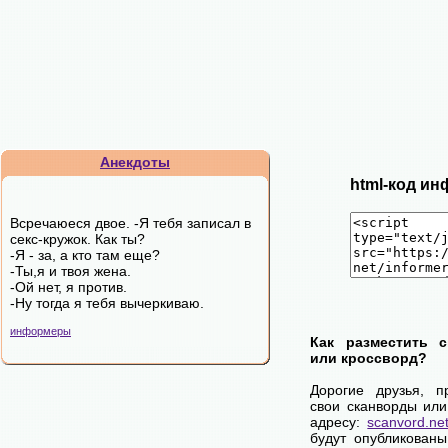
Анекдоты
html-код ин
Всречаюеся двое. -Я тебя записал в
секс-кружок. Как ты?
-Я - за, а кто там еще?
-Ты,я и твоя жена.
-Ой нет, я против.
-Ну тогда я тебя вычеркиваю.
информеры
Как разместить 
или кроссворд?
Дорогие друзья, п
свои сканворды или
адресу:
scanvord.ne
будут опубликованы