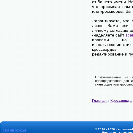
от Вашего имени. Н
что присылая нам 
или кроссворды, Вы
-гарантируете, что
лично Вами или 
личному согласию а
-наделяете сайт
sca
правами на 
использование этих
кроссвордов
редактирование и п
Опубликованные на 
непосредственно для и
сканвордов или кроссвор
Главная
»
Кроссворды
сканворды
© 2010 - 2026 «krossword
Все права защищен