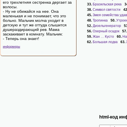
его трехлетняя сестренка дергает за
33.
Бразильская река
3
волосы.
38.
Символ святости
4
- Ну не обижайся на нее. Она
45.
Змея семейства уда
маленькая и не понимает, что это
больно. Мальчик молча уходит в
48.
Тропинка
50.
Утрое
детскую и тут же оттуда слышится
52.
Дизельгенератор
5
душераздирающий рев. Мама
56.
Озерный осадок
57
заскакивает в комнату. Мальчик:
59.
Жан … Кусто
60.
На
- Теперь она знает!
62.
Большая лодка
63.
информеры
html-код ин