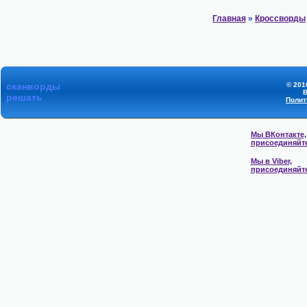
Главная
»
Кроссворды
сканворды
© 201
В
решать
Полит
Мы ВКонтакте,
присоединяйт
Мы в Viber,
присоединяйт