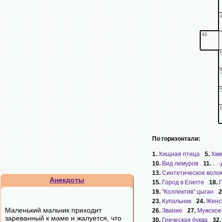
По горизонтали:
1.
Хищная птица
5.
Хме
10.
Вид лемуров
11.
…-Д
13.
Синтетическое воло
Анекдоты
15.
Город в Египте
18.
19.
"Коллектив" цыган
2
23.
Купальник
24.
Женс
Маленький мальчик приходит
26.
Звание
27.
Мужское
зареванный к маме и жалуется, что
30.
Греческая буква
32