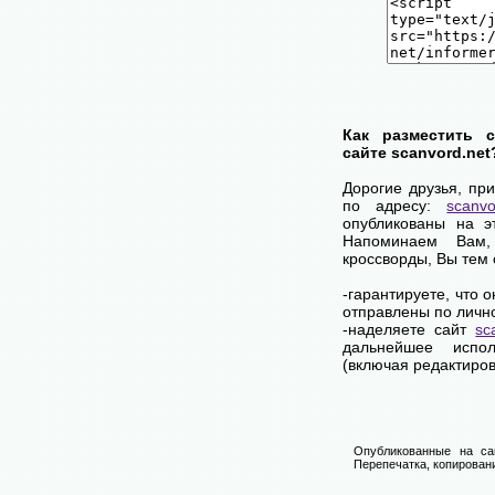
Как разместить 
сайте scanvord.net
Дорогие друзья, пр
по адресу:
scanvo
опубликованы на э
Напоминаем Вам
кроссворды, Вы тем
-гарантируете, что 
отправлены по личн
-наделяете сайт
sc
дальнейшее испол
(включая редактиров
Опубликованные на са
Перепечатка, копировани