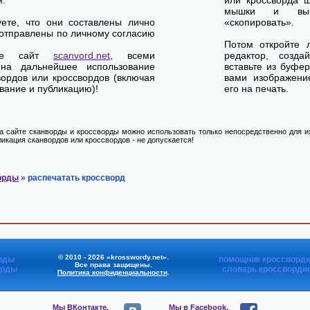
м:
или кроссворда щ
мышки и выб
уете, что они составлены лично
«скопировать».
отправлены по личному согласию
Потом откройте 
ете сайт
scanvord.net
, всеми
редактор, созд
на дальнейшее использование
вставьте из буфе
вордов или кроссвордов (включая
вами изображение
вание и публикацию)!
его на печать.
 сайте сканворды и кроссворды можно использовать только непосредственно для их
икация сканвордов или кроссвордов - не допускается!
орды
» распечатать кроссворд
© 2010 - 2026 «krosswordy.net».
рды
помощник кроссворди
Все права защищены.
орды
словарь кроссворди
Политика конфиденциальности
.
Мы ВКонтакте,
Мы в Facebook,