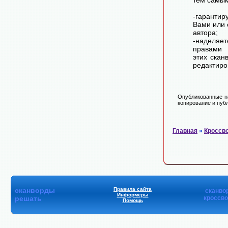
тем самы
-гарантир
Вами или 
автора;
-наделя
правами 
этих скан
редактиро
Опубликованные на
копирование и публ
Главная
»
Кроссв
сканворды
Правила сайта
сканво
Информеры
решать
кроссв
Помощь