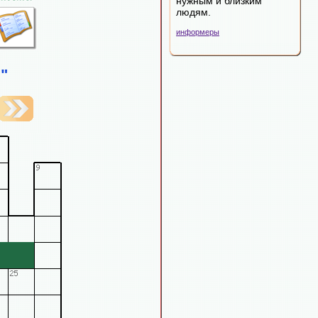
нужным и близким
людям.
информеры
"