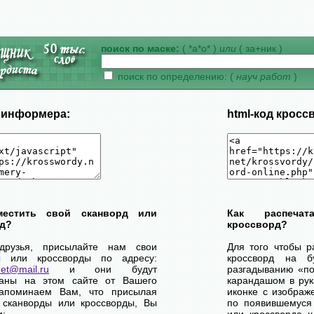
поиск по маске:
( *а*о* )
или
( за+ник )
поиск по определению: (
науч работ
)
д информера:
html-код кросс
местить свой сканворд или
Как распеча
д?
кроссворд?
друзья, присылайте нам свои
Для того чтобы р
ы или кроссворды по адресу:
кроссворд на б
net@mail.ru
и они будут
разгадыванию «по-
ваны на этом сайте от Вашего
карандашом в рук
апоминаем Вам, что присылая
иконке с изображ
 сканворды или кроссворды, Вы
по появившемуся