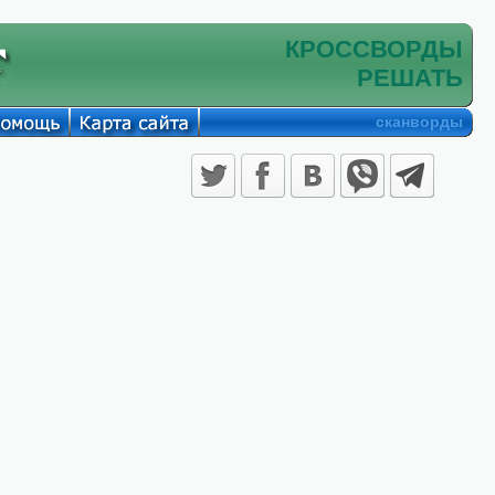
КРОССВОРДЫ
РЕШАТЬ
сканворды