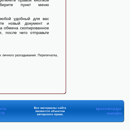
елкните правой кнопкой
ерите пункт меню
любой удобный для вас
айте новый документ и
ра обмена скопированное
, после чего отправьте
 личного разгадывания. Перепечатка,
Все материалы сайта
кроссворды
ста
являются объектом
ста
онлайн
авторского права.