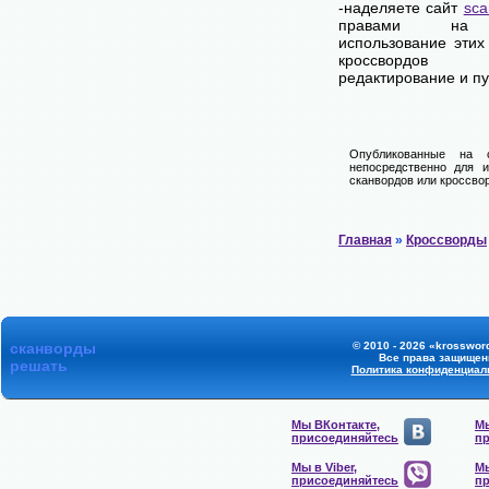
-наделяете сайт
sca
правами на 
использование этих
кроссвордов
редактирование и п
Опубликованные на 
непосредственно для и
сканвордов или кроссвор
Главная
»
Кроссворды
сканворды
© 2010 - 2026 «krossword
Все права защищен
решать
Политика конфиденциал
Мы ВКонтакте,
Мы
присоединяйтесь
п
Мы в Viber,
Мы
присоединяйтесь
п