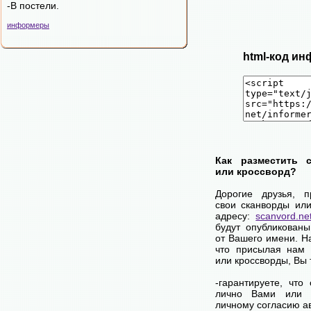
-В постели.
информеры
html-код ин
Как разместить 
или кроссворд?
Дорогие друзья, 
свои сканворды ил
адресу:
scanvord.ne
будут опубликован
от Вашего имени. 
что присылая нам 
или кроссворды, Вы
-гарантируете, что
лично Вами или 
личному согласию а