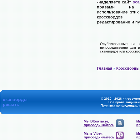
-наделяете сайт
sca
правами на 
использование этих
кроссвордов
редактирование и п
Опубликованные на 
непосредственно для и
сканвордов или кроссвор
Главная
»
Кроссворды
сканворды
© 2010 - 2026 «krossword
Все права защищен
решать
Политика конфиденциал
Мы ВКонтакте,
Мы
присоединяйтесь
п
Мы в Viber,
Мы
присоединяйтесь
п