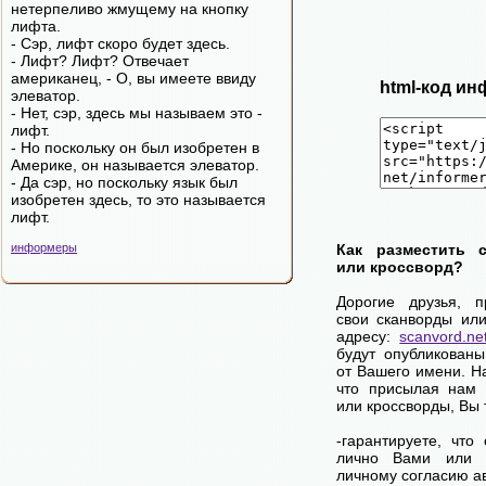
нетерпеливо жмущему на кнопку
лифта.
- Сэр, лифт скоро будет здесь.
- Лифт? Лифт? Отвечает
американец, - О, вы имеете ввиду
html-код ин
элеватор.
- Нет, сэр, здесь мы называем это -
лифт.
- Но поскольку он был изобретен в
Америке, он называется элеватор.
- Да сэр, но поскольку язык был
изобретен здесь, то это называется
лифт.
информеры
Как разместить 
или кроссворд?
Дорогие друзья, 
свои сканворды ил
адресу:
scanvord.ne
будут опубликован
от Вашего имени. 
что присылая нам 
или кроссворды, Вы
-гарантируете, что
лично Вами или 
личному согласию а