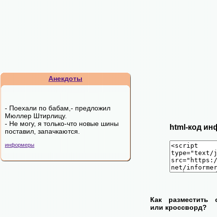
Анекдоты
- Поехали по бабам,- пpедложил
Мюллеp Штиpлицy.
- Hе могy, я только-что новые шины
html-код ин
поставил, запачкаются.
информеры
Как разместить 
или кроссворд?