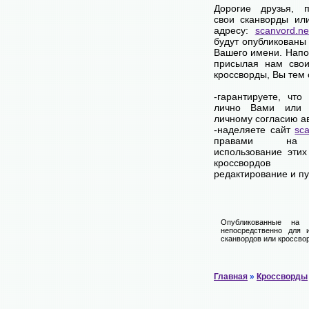
Дорогие друзья, 
свои сканворды ил
адресу:
scanvord.ne
будут опубликованы 
Вашего имени. Напо
присылая нам свои
кроссворды, Вы тем
-гарантируете, что
лично Вами или 
личному согласию а
-наделяете сайт
sca
правами на 
использование этих
кроссвордов
редактирование и п
Опубликованные на 
непосредственно для 
сканвордов или кроссвор
Главная
»
Кроссворды