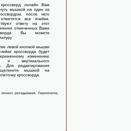
 кроссворд онлайн Вам
нуть мышкой на один из
оссвордом, после чего
отметятся все ячейки,
ствуют ответу на этот
лнения отмеченных Вами
ссворда Вы можете
иатуру.
ие левой кнопкой мышки
чейки кроссворда будет
переменному изменению
го и вертикального
а. Для редактирования
 щелкните мышкой на
леточку кроссворда.
личного разгадывания. Перепечатка,