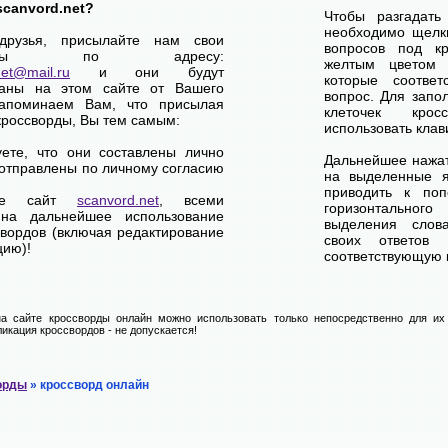
scanvord.net?
Чтобы разгадать
необходимо щелк
друзья, присылайте нам свои
вопросов под кр
сворды по адресу:
желтым цветом 
net@mail.ru
и они будут
которые соответ
ваны на этом сайте от Вашего
вопрос. Для запо
апоминаем Вам, что присылая
клеточек кро
кроссворды, Вы тем самым:
использовать клав
уете, что они составлены лично
Дальнейшее нажат
отправлены по личному согласию
на выделенные я
приводить к по
ете сайт
scanvord.net
, всеми
горизонтально
на дальнейшее использование
выделения слов
свордов (включая редактирование
своих ответов
цию)!
соответствующую к
а сайте кроссворды онлайн можно использовать только непосредственно для их 
икация кроссвордов - не допускается!
орды
» кроссворд онлайн