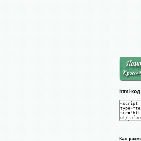
html-ко
Как разм