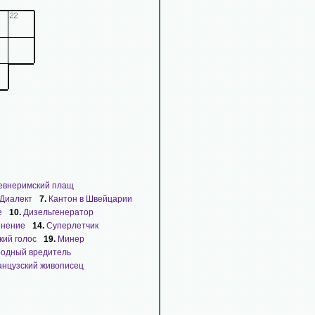
евнеримский плащ
Диалект
7.
Кантон в Швейцарии
е
10.
Дизельгенератор
инение
14.
Суперлетчик
кий голос
19.
Минер
родный вредитель
нцузский живописец