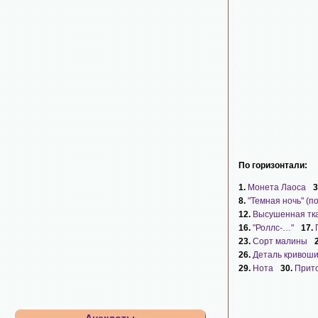
По горизонтали:
1.
Монета Лаоса
3
8.
"Темная ночь" (по
12.
Высушенная тка
16.
"Роллс-…"
17.
23.
Сорт малины
26.
Деталь кривош
29.
Нота
30.
Прит