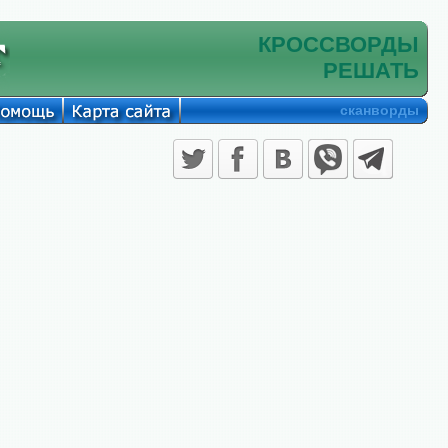
КРОССВОРДЫ
РЕШАТЬ
сканворды