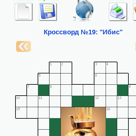
Кроссворд №19: "Ибис"