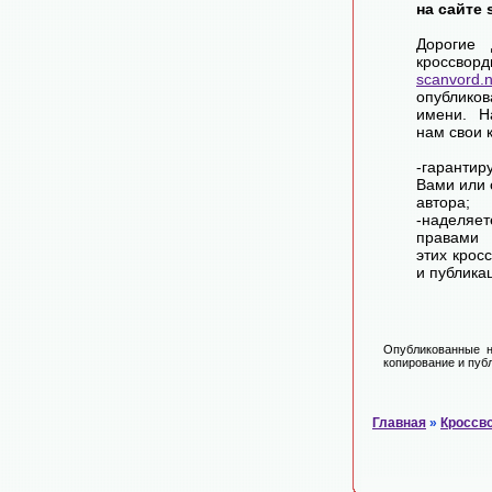
на сайте 
Дорогие 
крос
scanvord.
опублико
имени. Н
нам свои 
-гарантир
Вами или 
автора;
-наделя
правами 
этих крос
и публика
Опубликованные н
копирование и публ
Главная
»
Кроссв