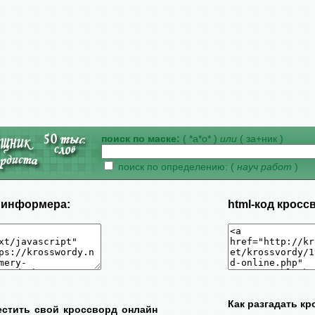
поиск по маске:
( *а*о* )
или
( за+ник )
поиск по определению: (
науч работ
)
д информера:
html-код кросс
Как разгадать к
естить свой кроссворд онлайн