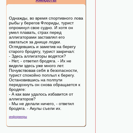
Анекдоты
Однажды, во время спортивного лова
рыбы у берегов Флориды, турист
опрокинул свое судно. И хотя он
умел плавать, страх перед
аллигаторами заставлял его
хвататься за днище лодки.
Оглядевшись и заметив на берегу
старого бродягу, турист закричал:
- Здесь аллигаторы водятся?
- Нет, - ответил бродяга. - Их не
видели здесь уже много лет.
Почувствовав себя в безопасности,
турист спокойно поплыл к берегу.
Остановившись на полпути
передохнуть он снова обращается к
бродяге:
- А как вам удалось избавится от
аллигаторов?
- Мы не делали ничего, - ответил
бродяга. - Акулы съели их.
информеры