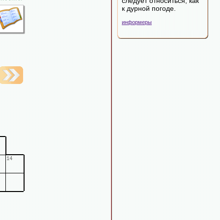
следует относиться, как
к дурной погоде.
информеры