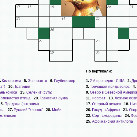
По вертикали:
.
Килограмм
5.
Эсперанто
6.
Глубиномер
1.
2-й президент США
2.
Др
эт)
10.
Трагедия
3.
Торчащая прядь волос
4.
нь кокоса
15.
Селенит (суть)
9.
Озеро в Северной Америк
Голенастая птица
20.
Греческая буква
11.
Фосфат
13.
Ложное обв
25.
Продажа (антоним)
17.
Озерный осадок
18.
Низ
ипа
27.
Русский "хлопок"
28.
Моби …
20.
Госуд. в Африке
21.
Ого
ок Енисея
22.
Сорт смородины
24.
Фра
25.
Африканская антилопа