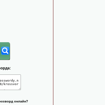
ворда:
россворд онлайн?