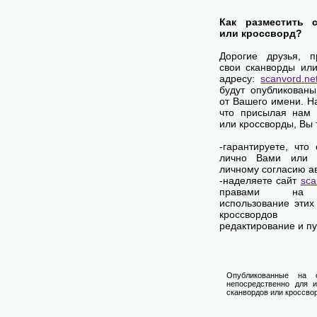
Как разместить 
или кроссворд?
Дорогие друзья, 
свои сканворды ил
адресу:
scanvord.ne
будут опубликован
от Вашего имени. 
что присылая нам 
или кроссворды, Вы
-гарантируете, что
лично Вами или 
личному согласию а
-наделяете сайт
sca
правами на 
использование этих
кроссвордов
редактирование и п
Опубликованные на 
непосредственно для и
сканвордов или кроссвор