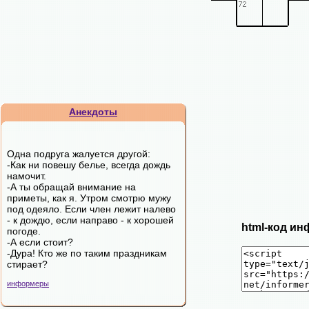
Анекдоты
Одна подруга жалуется другой:
-Как ни повешу белье, всегда дождь
намочит.
-А ты обращай внимание на
приметы, как я. Утром смотрю мужу
под одеяло. Если член лежит налево
- к дождю, если направо - к хорошей
html-код ин
погоде.
-А если стоит?
-Дура! Кто же по таким праздникам
стирает?
информеры