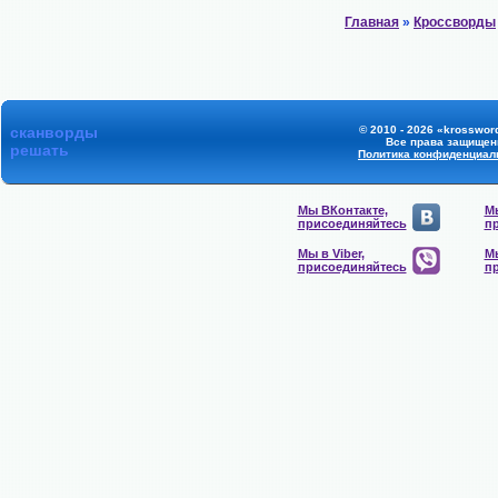
Главная
»
Кроссворды
сканворды
© 2010 - 2026 «krossword
Все права защищен
решать
Политика конфиденциал
Мы ВКонтакте,
Мы
присоединяйтесь
п
Мы в Viber,
Мы
присоединяйтесь
п