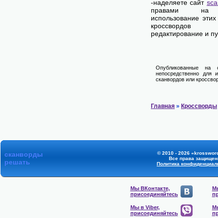
-наделяете сайт
sca
правами на 
использование этих
кроссвордов
редактирование и п
Опубликованные на 
непосредственно для и
сканвордов или кроссвор
Главная
»
Кроссворды
сканворды
© 2010 - 2026 «krossword
Все права защищен
решать
Политика конфиденциал
Мы ВКонтакте,
Мы
присоединяйтесь
п
Мы в Viber,
Мы
присоединяйтесь
п