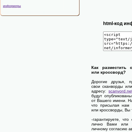
информеры
html-код ин
Как разместить 
или кроссворд?
Дорогие друзья, 
свои сканворды ил
адресу:
scanvord.ne
будут опубликован
от Вашего имени. 
что присылая нам 
или кроссворды, Вы
-гарантируете, что
лично Вами или 
личному согласию а