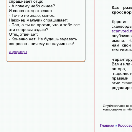
спрашивает отца:
- А почему небо синее?
Как раз
И снова отец отвечает:
кроссвор
- Точно не знаю, сынок.
Наконец мальчик спрашивает:
Дорогие 
- Пап, а ты не против, что я тебе все
сканворд
эти вопросы задаю?
scanvord.
Отец отвечает:
опублико
- Конечно нет! Не будешь задавать
имени. Н
вопросов - ничему не научишься!
нам свои
тем самы
информеры
-гарантир
Вами или 
автора;
-наделя
правами 
этих скан
редактиро
Опубликованные на
копирование и публ
Главная
»
Кроссв