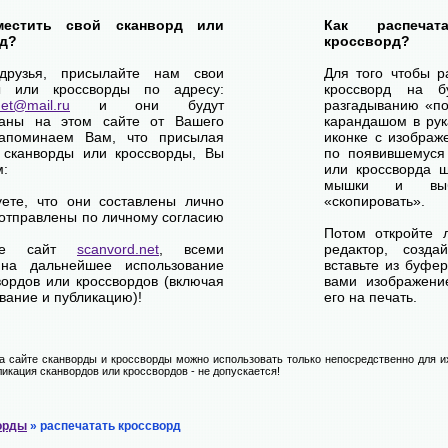
местить свой сканворд или
Как распеча
д?
кроссворд?
друзья, присылайте нам свои
Для того чтобы р
ы или кроссворды по адресу:
кроссворд на б
net@mail.ru
и они будут
разгадыванию «по-
ваны на этом сайте от Вашего
карандашом в рук
апоминаем Вам, что присылая
иконке с изображ
 сканворды или кроссворды, Вы
по появившемуся
м:
или кроссворда щ
мышки и выб
уете, что они составлены лично
«скопировать».
отправлены по личному согласию
Потом откройте 
ете сайт
scanvord.net
, всеми
редактор, созд
на дальнейшее использование
вставьте из буфе
вордов или кроссвордов (включая
вами изображение
вание и публикацию)!
его на печать.
 сайте сканворды и кроссворды можно использовать только непосредственно для их
икация сканвордов или кроссвордов - не допускается!
орды
» распечатать кроссворд