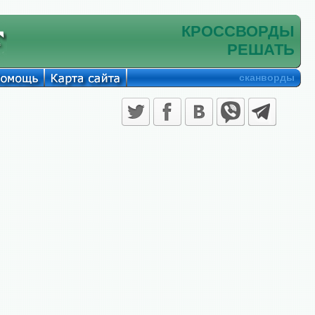
КРОССВОРДЫ
РЕШАТЬ
сканворды