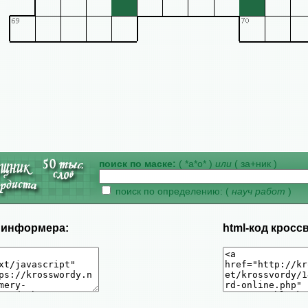
поиск по маске:
( *а*о* )
или
( за+ник )
поиск по определению: (
науч работ
)
д информера:
html-код кросс