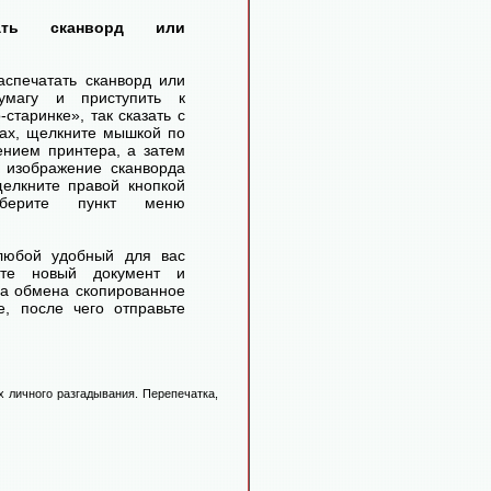
тать сканворд или
аспечатать сканворд или
умагу и приступить к
старинке», так сказать с
ах, щелкните мышкой по
ением принтера, а затем
 изображение сканворда
елкните правой кнопкой
ерите пункт меню
любой удобный для вас
айте новый документ и
ра обмена скопированное
, после чего отправьте
 личного разгадывания. Перепечатка,