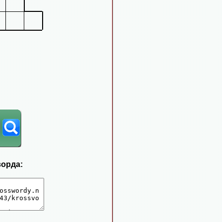
ворда: