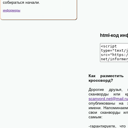
собираться начали.
информеры
html-код ин
Как разместить
кроссворд?
Дорогие друзья,
сканворды или к
scanvord.net@mail.r
опубликованы на 
имени. Напоминаем
свои сканворды и
самым:
-гарантируете, чт