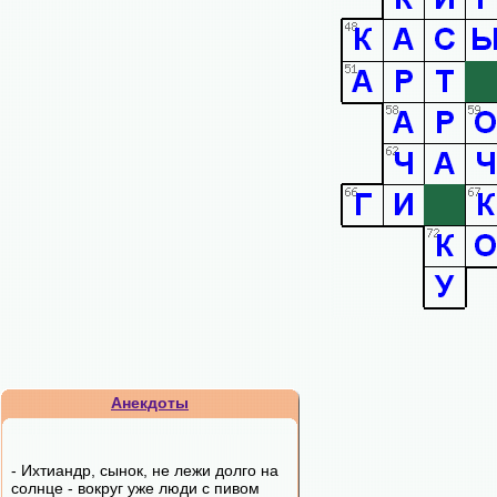
Анекдоты
- Ихтиандр, сынок, не лежи долго на
солнце - вокруг уже люди с пивом