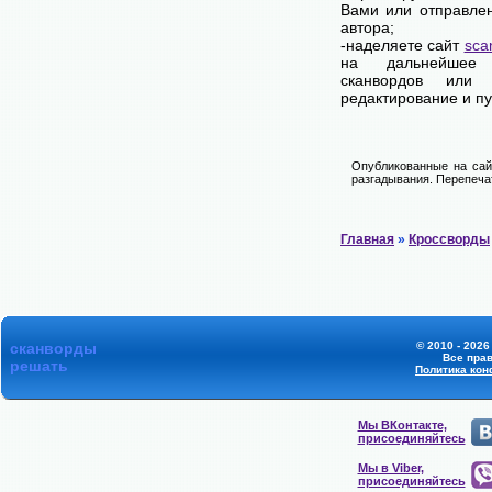
Вами или отправле
автора;
-наделяете сайт
sca
на дальнейшее 
сканвордов или 
редактирование и п
Опубликованные на сай
разгадывания. Перепечат
Главная
»
Кроссворды
сканворды
© 2010 - 2026
Все пра
решать
Политика ко
Мы ВКонтакте,
присоединяйтесь
Мы в Viber,
присоединяйтесь