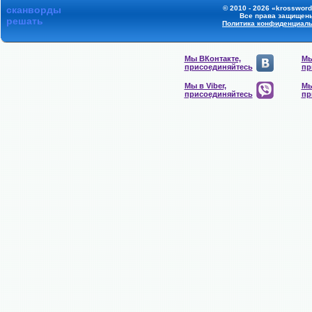
сканворды
© 2010 - 2026 «krossword
Все права защищен
решать
Политика конфиденциал
Мы ВКонтакте,
Мы
присоединяйтесь
пр
Мы в Viber,
Мы
присоединяйтесь
пр