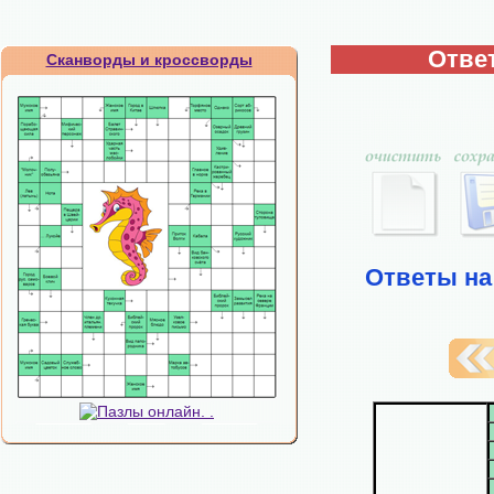
Отве
Сканворды и кроссворды
Ответы на