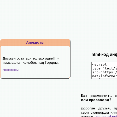
Анекдоты
html-код ин
Должен остаться только один!!! -
измывался Колобок над Горцем.
информеры
Как разместить 
или кроссворд?
Дорогие друзья, п
свои сканворды или
адресу:
scanvord.ne