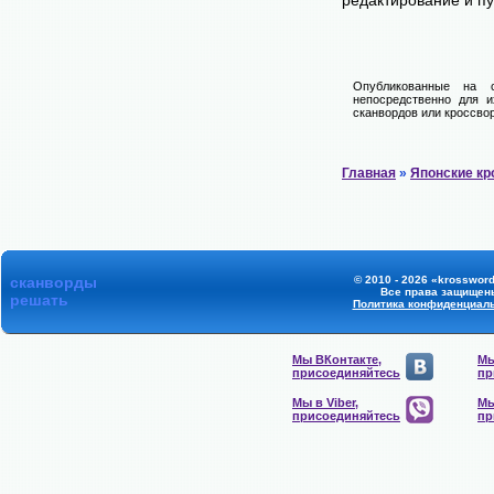
редактирование и п
Опубликованные на 
непосредственно для и
сканвордов или кроссвор
Главная
»
Японские к
сканворды
© 2010 - 2026 «krossword
Все права защищен
решать
Политика конфиденциал
Мы ВКонтакте,
Мы
присоединяйтесь
пр
Мы в Viber,
Мы
присоединяйтесь
пр