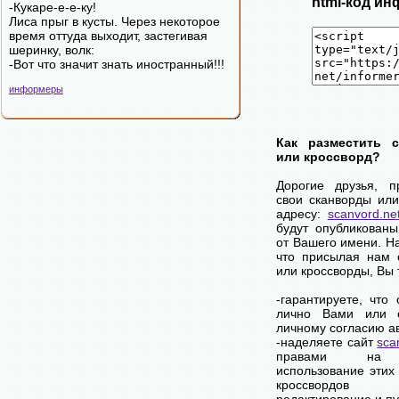
html-код ин
-Кукаре-е-е-ку!
Лиса прыг в кусты. Через некоторое
время оттуда выходит, застегивая
шеринку, волк:
-Вот что значит знать иностранный!!!
информеры
Как разместить 
или кроссворд?
Дорогие друзья, 
свои сканворды или
адресу:
scanvord.ne
будут опубликованы
от Вашего имени. Н
что присылая нам 
или кроссворды, Вы
-гарантируете, что
лично Вами или 
личному согласию а
-наделяете сайт
sca
правами на 
использование этих
кроссвордов